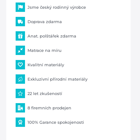
Jsme český rodinný výrobce
Doprava zdarma
Anat. polštářek zdarma
Matrace na míru
Kvalitní materiály
Exkluzivní přírodní materiály
22 let zkušeností
8 firemních prodejen
100% Garance spokojenosti