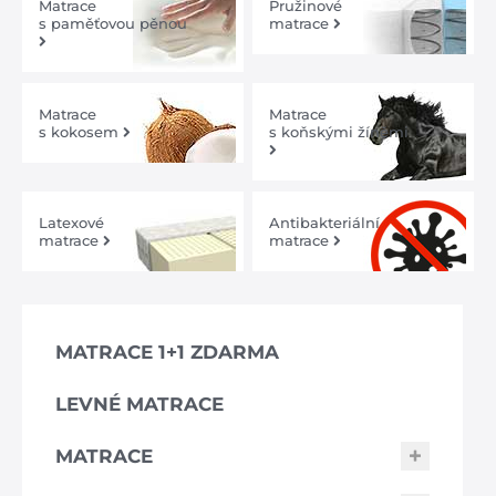
Matrace
Pružinové
s paměťovou pěnou
matrace
Matrace
Matrace
s kokosem
s koňskými žíněmi
Latexové
Antibakteriální
matrace
matrace
MATRACE 1+1 ZDARMA
LEVNÉ MATRACE
MATRACE