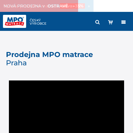
Vysoce prodyšná matrace
sleva -35%
»
Prodejna MPO matrace
Praha