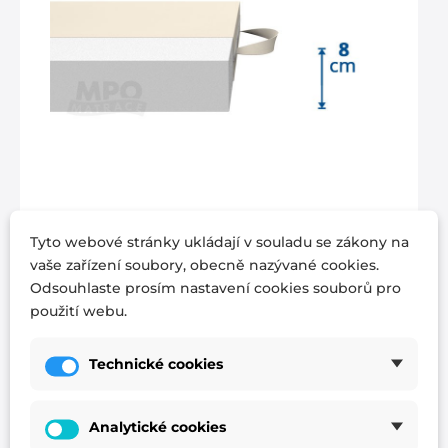
Výška jádra Skládací matrace pro
Tyto webové stránky ukládají v souladu se zákony na
hosty PRAKTIKA
vaše zařízení soubory, obecně nazývané cookies.
Orientační výška matrace:
8 cm (může se lišit
Odsouhlaste prosím nastavení cookies souborů pro
podle typu potahové látky)
použití webu.
Technické cookies
Analytické cookies