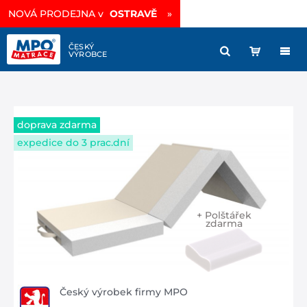
Vysoce prodyšná matrace
sleva -35%
»
doprava zdarma
expedice do 3 prac.dní
+ Polštářek
zdarma
Český výrobek firmy MPO