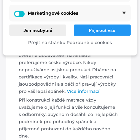
Marketingové cookies
Jen nezbytné
Přijmout vše
Česká rodinná výroba
Přejít na stránku Podrobně o cookies
Při výrobě našich matrací spoléháme na
ověřené dodavatele materiálů a
preferujeme české výrobce. Nikdy
nepoužíváme asijskou produkci. Dbáme na
certifikace výroby i kvality. Naši pracovníci
jsou zodpovědní a s péčí připravují výrobky
pro váš lepší spánek.
Více informací
Při konstrukci každé matrace vždy
uvažujeme o její funkci a vše konzultujeme
s odborníky, abychom dosáhli co nejlepších
podmínek pro pohodlný spánek a
příjemné probuzení do každého nového
dne.