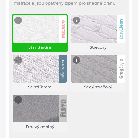
matrace a jsou opatřeny zipem pro snadné praní.
i
i
Standardní
Strečový
i
i
Se stříbrem
Šedý strečový
i
Tmavý odolný