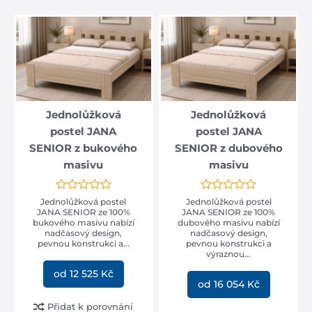
Jednolůžková
Jednolůžková
postel JANA
postel JANA
SENIOR z bukového
SENIOR z dubového
masivu
masivu
Jednolůžková postel
Jednolůžková postel
JANA SENIOR ze 100%
JANA SENIOR ze 100%
bukového masivu nabízí
dubového masivu nabízí
nadčasový design,
nadčasový design,
pevnou konstrukci a...
pevnou konstrukci a
výraznou...
od 12 525 Kč
od 16 054 Kč
Přidat k porovnání