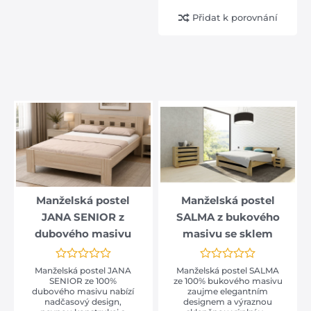
Přidat k porovnání
DOPRAVA
ZDARMA
při nákupu nad 2000,-
Manželská postel
Manželská postel
JANA SENIOR z
SALMA z bukového
dubového masivu
masivu se sklem
Manželská postel JANA
Manželská postel SALMA
SENIOR ze 100%
ze 100% bukového masivu
dubového masivu nabízí
zaujme elegantním
nadčasový design,
designem a výraznou