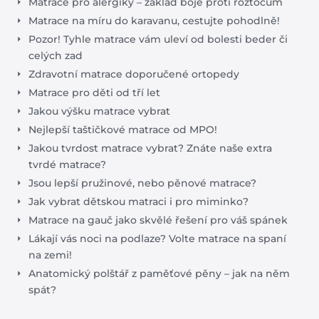
Matrace pro alergiky – základ boje proti roztočům
Matrace na míru do karavanu, cestujte pohodlně!
Pozor! Tyhle matrace vám uleví od bolesti beder či
celých zad
Zdravotní matrace doporučené ortopedy
Matrace pro děti od tří let
Jakou výšku matrace vybrat
Nejlepší taštičkové matrace od MPO!
Jakou tvrdost matrace vybrat? Znáte naše extra
tvrdé matrace?
Jsou lepší pružinové, nebo pěnové matrace?
Jak vybrat dětskou matraci i pro miminko?
Matrace na gauč jako skvělé řešení pro váš spánek
Lákají vás noci na podlaze? Volte matrace na spaní
na zemi!
Anatomický polštář z paměťové pěny – jak na něm
spát?