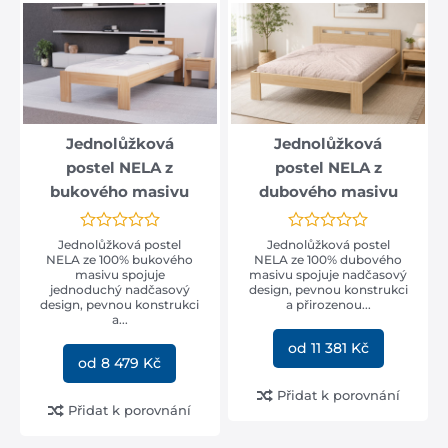
dub průběžný
(4)
vnitřní rozměr postele
90x200
(3)
100x200
(3)
Jednolůžková
Jednolůžková
120x200
(3)
postel NELA z
postel NELA z
140x200
(5)
bukového masivu
dubového masivu
160x200
(6)
170x200
(4)
Jednolůžková postel
Jednolůžková postel
NELA ze 100% bukového
NELA ze 100% dubového
180x200
(6)
masivu spojuje
masivu spojuje nadčasový
jednoduchý nadčasový
design, pevnou konstrukci
200x200
(4)
design, pevnou konstrukci
a přirozenou...
a...
90x210
(3)
od 11 381 Kč
od 8 479 Kč
100x210
(3)
120x210
(3)
Přidat k porovnání
Přidat k porovnání
140x210
(5)