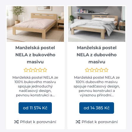
160x210
(6)
170x210
(4)
180x210
(6)
200x210
(4)
90x220
(3)
100x220
(3)
Manželská postel
Manželská postel
NELA z bukového
NELA z dubového
120x220
(3)
masivu
masivu
140x220
(5)
160x220
(6)
Manželská postel NELA ze
Manželská postel NELA ze
170x220
(4)
100% bukového masivu
100% dubového masivu
spojuje jednoduchý
spojuje nadčasový design,
180x220
(6)
nadčasový design,
pevnou konstrukci a
pevnou konstrukci a...
výraznou přírodní...
200x220
(4)
od 11 574 Kč
od 14 385 Kč
Přidat k porovnání
Přidat k porovnání