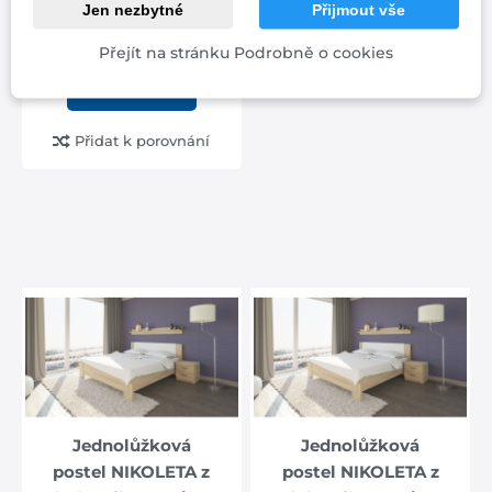
zaujme elegantním
Jen nezbytné
Přijmout vše
designem, výrazným
čelem s typickým...
Přejít na stránku Podrobně o cookies
od 26 012 Kč
Přidat k porovnání
SLEVA -35%
FIT STYLE - prodyšná,
ergonomická s
Biogreen a HR pěnou
od 20 cm
od 15 290 Kč
od 9 938 Kč
Jednolůžková
Jednolůžková
postel NIKOLETA z
postel NIKOLETA z