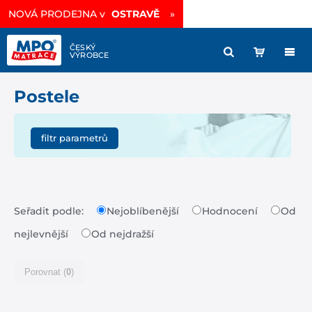
NOVÁ PRODEJNA v
OSTRAVĚ
»
Postele
filtr parametrů
Kategorie
Jednolůžkové postele
(6)
Manželské postele
(8)
Seřadit podle:
Nejoblíbenější
Hodnocení
Od
nejlevnější
Od nejdražší
provedení postele
buk cink
(5)
Porovnat (
0
)
buk průběžný
(5)
dub cink
(4)