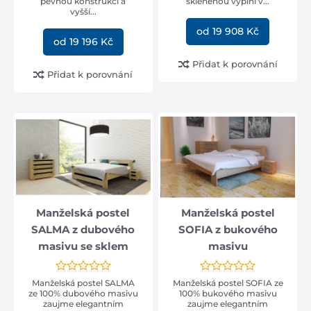
pevnou konstrukci a
skleněnou výplní v...
vyšší...
od 19 908 Kč
od 19 196 Kč
Přidat k porovnání
Přidat k porovnání
Manželská postel
Manželská postel
SALMA z dubového
SOFIA z bukového
masivu se sklem
masivu
Manželská postel SALMA
Manželská postel SOFIA ze
ze 100% dubového masivu
100% bukového masivu
zaujme elegantním
zaujme elegantním