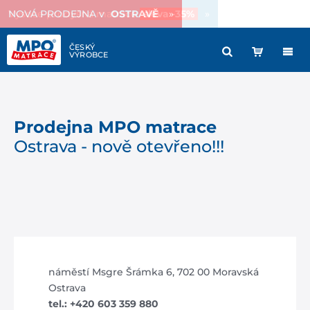
Vysoce prodyšná matrace
sleva -35%
»
Prodejna MPO matrace
Ostrava - nově otevřeno!!!
náměstí Msgre Šrámka 6, 702 00 Moravská
Ostrava
tel.: +420 603 359 880