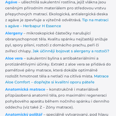
Agáve
– ušlechtilá sukulentní rostlina, jejíž vlákna jsou
ceněným přírodním materiálem pro středovou vrstvu
přepychových matrací. Ekologická, antialergická deska
z agáve je zpevňuje a výtečně odvětrává.
Tip na matraci
s agáve – Herbapur H Essence
Alergeny
– mikroskopické částečky narušující
obranyschopnost těla. Kvalitu spánku nejčastěji snižuje
pyl, spory plísní, roztoči z domácího prachu, peří či
zvířecí chlupy.
Jak účinněji bojovat s alergeny a roztoči?
Aloe vera
– sukulentní bylina s antibakteriálními a
protizánětlivými účinky. Extrakt z aloe vera se přidává do
paměťové pěny matrace, která dokáže optimálně
rozložit hmotnost těla a netlačí na citlivá místa.
Matrace
Aloe Comfort – dopřejte si kvalitní oporu páteře
Anatomická matrace
– konstrukčně i materiálově
přizpůsobená anatomii těla, pro maximální regeneraci
pohybového aparátu během nočního spánku i denního
oddechu (viz také Z – Zóny matrace).
Anatomický polštář
– speciálně vytvarovaný, pod hlavu