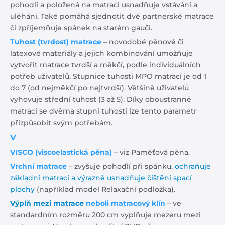
pohodlí a položená na matraci usnadňuje vstávání a
uléhání. Také pomáhá sjednotit dvě partnerské matrace
či zpříjemňuje spánek na starém gauči.
Tuhost (tvrdost) matrace
– novodobé pěnové či
latexové materiály a jejich kombinování umožňuje
vytvořit matrace tvrdší a měkčí, podle individuálních
potřeb uživatelů. Stupnice tuhosti MPO matrací je od 1
do 7 (od nejměkčí po nejtvrdší). Většině uživatelů
vyhovuje střední tuhost (3 až 5). Díky oboustranné
matraci se dvěma stupni tuhosti lze tento parametr
přizpůsobit svým potřebám.
V
VISCO (viscoelastická pěna)
– viz Paměťová pěna.
Vrchní matrace
– zvyšuje pohodlí při spánku,
ochraňuje
základní matraci a výrazně usnadňuje čištění spací
plochy
(například model Relaxační podložka).
Výplň mezi matrace
neboli matracový klín
– ve
standardním rozměru 200 cm vyplňuje mezeru mezi