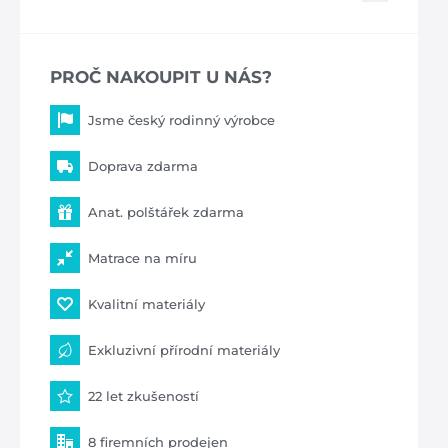
PROČ NAKOUPIT U NÁS?
Jsme český rodinný výrobce
Doprava zdarma
Anat. polštářek zdarma
Matrace na míru
Kvalitní materiály
Exkluzivní přírodní materiály
22 let zkušeností
8 firemních prodejen