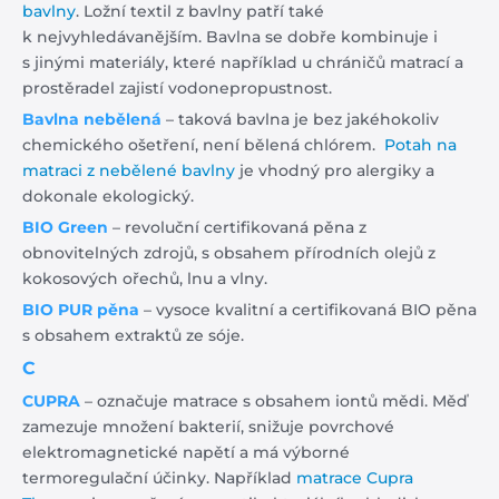
bavlny
. Ložní textil z bavlny patří také
k nejvyhledávanějším. Bavlna se dobře kombinuje i
s jinými materiály, které například u chráničů matrací a
prostěradel zajistí vodonepropustnost.
Bavlna nebělená
– taková bavlna je bez jakéhokoliv
chemického ošetření, není bělená chlórem.
Potah na
matraci z nebělené bavlny
je vhodný pro alergiky a
dokonale ekologický.
BIO Green
– revoluční certifikovaná pěna z
obnovitelných zdrojů, s obsahem přírodních olejů z
kokosových ořechů, lnu a vlny.
BIO PUR pěna
– vysoce kvalitní a certifikovaná BIO pěna
s obsahem extraktů ze sóje.
C
CUPRA
– označuje matrace s obsahem iontů mědi. Měď
zamezuje množení bakterií, snižuje povrchové
elektromagnetické napětí a má výborné
termoregulační účinky. Například
matrace Cupra