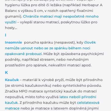
hygienu lůžka pro dítě či ležáka (například Herbapur A
Balanc s výškou 5 cm, v rozích opatřený fixačními
gumami).
Chrániče matrací mají nespočetně mnoho
využití
– vylepší starou matraci, poskytnou lůžko pro
hosty...
I
Insomnie
porucha spánku (nespavost), kdy
člověk
nemůže usnout nebo se ze spánku během noci
opakovaně probouzí
. Může být způsobena psychickými
podněty, například stresem, nebo nevhodným
prostředím pro spánek, nekvalitní matrací apod.
K
Kaučuk
– materiál k výrobě pryží, může být přírodního
(ze stromů kaučukovníku) nebo syntetického původu.
Značka MPO matrace syntetický kaučuk do matrací
nepoužívá, místo toho využívá
latex neboli přírodní
kaučuk
. Z přírodního kaučuku může být
celolatexová
matrace
nebo je matrace s latexem doplněná jinými