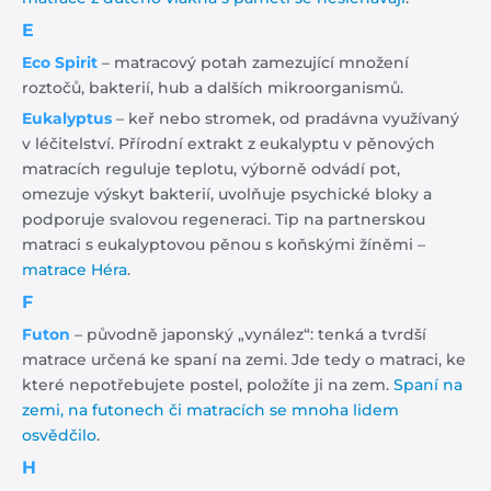
E
Eco Spirit
– matracový potah zamezující množení
roztočů, bakterií, hub a dalších mikroorganismů.
Eukalyptus
– keř nebo stromek, od pradávna využívaný
v léčitelství. Přírodní extrakt z eukalyptu v pěnových
matracích reguluje teplotu, výborně odvádí pot,
omezuje výskyt bakterií, uvolňuje psychické bloky a
podporuje svalovou regeneraci. Tip na partnerskou
matraci s eukalyptovou pěnou s koňskými žíněmi –
matrace Héra
.
F
Futon
– původně japonský „vynález“: tenká a tvrdší
matrace určená ke spaní na zemi. Jde tedy o matraci, ke
které nepotřebujete postel, položíte ji na zem.
Spaní na
zemi, na futonech či matracích se mnoha lidem
osvědčilo
.
H