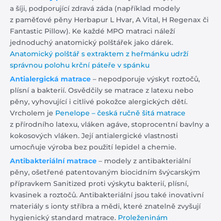
a šíji, podporující zdravá záda (například modely
z paměťové pěny Herbapur L Hvar, A Vital, H Regenax či
Fantastic Pillow). Ke každé MPO matraci náleží
jednoduchý anatomický polštářek jako dárek.
Anatomický polštář s extraktem z heřmánku udrží
správnou polohu krční páteře v spánku
Antialergická matrace
– nepodporuje výskyt roztočů,
plísní a bakterií. Osvědčily se matrace z latexu nebo
pěny, vyhovující i citlivé pokožce alergických dětí.
Vrcholem je
Penelope – česká ručně šitá matrace
z přírodního latexu, vláken agáve, stoprocentní bavlny a
kokosových vláken. Její antialergické vlastnosti
umocňuje výroba bez použití lepidel a chemie.
Antibakteriální matrace
– modely z antibakteriální
pěny, ošetřené patentovaným biocidním švýcarským
přípravkem Sanitized proti výskytu bakterií, plísní,
kvasinek a roztočů. Antibakteriální jsou také inovativní
materiály s ionty stříbra a mědi, které znatelně zvyšují
hygienický standard matrace.
Proleženinám