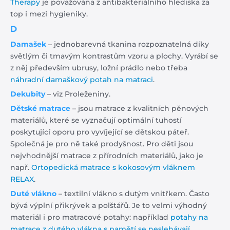
Therapy
je považována z antibakteriálního hlediska za
top i mezi hygieniky.
D
Damašek
– jednobarevná tkanina rozpoznatelná díky
světlým či tmavým kontrastům vzoru a plochy. Vyrábí se
z něj především ubrusy, ložní prádlo nebo třeba
náhradní damaškový potah na matraci
.
Dekubity
– viz Proleženiny.
Dětské matrace
– jsou matrace z kvalitních pěnových
materiálů, které se vyznačují optimální tuhostí
poskytující oporu pro vyvíjející se dětskou páteř.
Společná je pro ně také prodyšnost. Pro děti jsou
nejvhodnější matrace z přírodních materiálů, jako je
např.
Ortopedická matrace s kokosovým vláknem
RELAX
.
Duté vlákno
– textilní vlákno s dutým vnitřkem. Často
bývá výplní přikrývek a polštářů. Je to velmi výhodný
materiál i pro matracové potahy: například
potahy na
matrace z dutého vlákna s pamětí se neslehávají
.