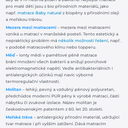
pro malé děti jsou z bio přírodních materiálů, jako
např.
matrace Baby natural
z biopěny s přírodními oleji
a mořskou trávou.
Mezera mezi matracemi
– mezera mezi matracemi
vzniká u matrací v manželské posteli. Tento estetický a
nepraktický problém má
několik možností řešení
, např.
v podobě matracového klínu nebo topperu.
Měď
– ionty mědi v paměťové pěně matrace
brání množení všech bakterií a snižují povrchové
elektromagnetické napětí. Vedle antibakteriálních i
antialergických účinků mají navíc výborné
termoregulační vlastnosti.
Molitan
– lehký, pevný a vzdušný pěnový polyuretan,
předchůdce moderní PUR pěny k výrobě matrací, částí
nábytku či zvukové izolace. Název molitan je
československým patentem z 60. let 20. století.
Mořská tráva
– antialergický přírodní materiál, udržující
tvar matrace i při vyšším zatížení. Dává matracím