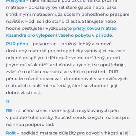
Přistýlka
– také relaxační podložka či tenká pružná
matrace – dokáže vyrovnat staré gauče nebo lůžka
s třídílnými matracemi, za účelem pohodlného přespání
návštěv. Hodí se i do stanu či auta. Stanujete nebo
hodně cestujete? Vyzkoušejte
přistýlkovou matraci
Kasandra pro vylepšení vašeho pobytu v přírodě
.
PUR pěna
– polyuretan – pružný, lehký a cenově
dostupný materiál pro ortopedicky vyhovující matrace
určené dospělým i dětem. Je velmi rozšířený, oproti
jiným má však nižší vzdušnost a rychleji se opotřebuje,
zvláště u nižších matrací a ve vlhčím prostředí. PUR
pěnu lze různě opracovat a kombinovat v sendvičových
matracích s dalšími materiály, čímž se zhodnotí její
dobré vlastnosti.
R
RE
– stlačená směs rozemletých recyklovaných pěn
v podobě tuhé desky. Součást sendvičových matrací pro
účinnou podporu zad.
Rošt
– podklad matrace důležitý pro odvod vlhkosti a její