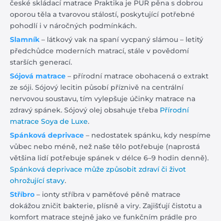
české skládací matrace Praktika je PUR pěna s dobrou
oporou těla a tvarovou stálostí, poskytující potřebné
pohodlí i v náročných podmínkách.
Slamník
– látkový vak na spaní vycpaný slámou – letitý
předchůdce moderních matrací, stále v povědomí
starších generací.
Sójová matrace
– přírodní matrace obohacená o extrakt
ze sóji. Sójový lecitin působí příznivě na centrální
nervovou soustavu, tím vylepšuje účinky matrace na
zdravý spánek. Sójový olej obsahuje třeba
Přírodní
matrace Soya de Luxe
.
Spánková deprivace
– nedostatek spánku, kdy nespíme
vůbec nebo méně, než naše tělo potřebuje (naprostá
většina lidí potřebuje spánek v délce 6–9 hodin denně).
Spánková deprivace může způsobit zdraví či život
ohrožující stavy
.
Stříbro
– ionty stříbra v paměťové pěně matrace
dokážou zničit bakterie, plísně a viry. Zajišťují čistotu a
komfort matrace stejně jako ve funkčním prádle pro