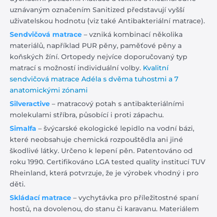
uznávaným označením Sanitized představují vyšší
uživatelskou hodnotu (viz také Antibakteriální matrace).
Sendvičová matrace
– vzniká kombinací několika
materiálů, například PUR pěny, paměťové pěny a
koňských žíní. Ortopedy nejvíce doporučovaný typ
matrací s možností individuální volby.
Kvalitní
sendvičová matrace Adéla s dvěma tuhostmi a 7
anatomickými zónami
Silveractive
– matracový potah s antibakteriálními
molekulami stříbra, působící i proti zápachu.
Simalfa
– švýcarské ekologické lepidlo na vodní bázi,
které neobsahuje chemická rozpouštědla ani jiné
škodlivé látky. Určeno k lepení pěn. Patentováno od
roku 1990. Certifikováno LGA tested quality institucí TUV
Rheinland, která potvrzuje, že je výrobek vhodný i pro
děti.
Skládací matrace
– vychytávka pro příležitostné spaní
hostů, na dovolenou, do stanu či karavanu. Materiálem