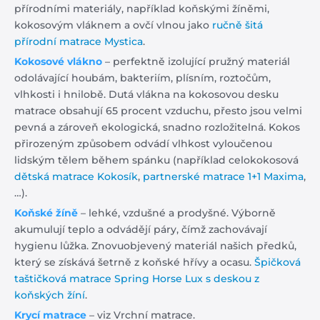
přírodními materiály, například koňskými žíněmi,
kokosovým vláknem a ovčí vlnou jako
ručně šitá
přírodní matrace Mystica
.
Kokosové vlákno
– perfektně izolující pružný materiál
odolávající houbám, bakteriím, plísním, roztočům,
vlhkosti i hnilobě. Dutá vlákna na kokosovou desku
matrace obsahují 65 procent vzduchu, přesto jsou velmi
pevná a zároveň ekologická, snadno rozložitelná. Kokos
přirozeným způsobem odvádí vlhkost vyloučenou
lidským tělem během spánku (například celokokosová
dětská matrace Kokosík
,
partnerské matrace 1+1 Maxima
,
…).
Koňské žíně
– lehké, vzdušné a prodyšné. Výborně
akumulují teplo a odvádějí páry, čímž zachovávají
hygienu lůžka. Znovuobjevený materiál našich předků,
který se získává šetrně z koňské hřívy a ocasu.
Špičková
taštičková matrace Spring Horse Lux s deskou z
koňských žíní
.
Krycí matrace
– viz Vrchní matrace.