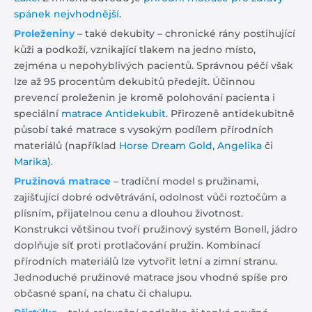
spánek nejvhodnější
.
Proleženiny
– také dekubity – chronické rány postihující
kůži a podkoží, vznikající tlakem na jedno místo,
zejména u nepohyblivých pacientů. Správnou péčí však
lze až 95 procentům dekubitů předejít. Účinnou
prevencí proleženin je kromě polohování pacienta i
speciální
matrace Antidekubit
. Přirozeně antidekubitně
působí také matrace s vysokým podílem přírodních
materiálů (například
Horse Dream Gold
,
Angelika
či
Marika
).
Pružinová matrace
– tradiční model s pružinami,
zajišťující dobré odvětrávání, odolnost vůči roztočům a
plísním, přijatelnou cenu a dlouhou životnost.
Konstrukci většinou tvoří pružinový systém Bonell, jádro
doplňuje síť proti protlačování pružin. Kombinací
přírodních materiálů lze vytvořit letní a zimní stranu.
Jednoduché pružinové matrace jsou vhodné spíše pro
občasné spaní, na chatu či chalupu.