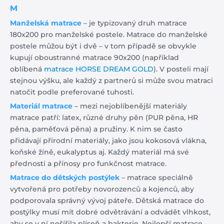
M
Manželská matrace
– je typizovaný druh matrace
180x200 pro manželské postele. Matrace do manželské
postele můžou být i dvě – v tom případě se obvykle
kupují oboustranné matrace 90x200 (například
oblíbená
matrace HORSE DREAM GOLD
). V posteli mají
stejnou výšku, ale každý z partnerů si může svou matraci
natočit podle preferované tuhosti.
Materiál matrace
– mezi nejoblíbenější materiály
matrace patří: latex, různé druhy pěn (PUR pěna, HR
pěna, paměťová pěna) a pružiny. K nim se často
přidávají přírodní materiály, jako jsou kokosová vlákna,
koňské žíně, eukalyptus aj. Každý materiál má své
přednosti a přínosy pro funkčnost matrace.
Matrace do dětských postýlek
– matrace speciálně
vytvořená pro potřeby novorozenců a kojenců, aby
podporovala správný vývoj páteře. Dětská matrace do
postýlky musí mít dobré odvětrávání a odvádět vlhkost,
aby se v ní nešířila plíseň a bakterie. Nejlepší matrace