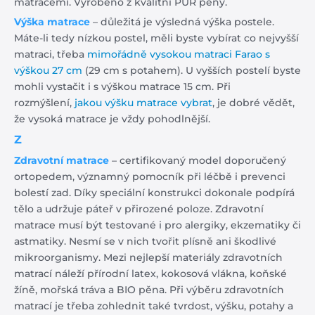
matracemi. Vyrobeno z kvalitní PUR pěny.
Výška matrace
– důležitá je výsledná výška postele.
Máte-li tedy nízkou postel, měli byste vybírat co nejvyšší
matraci, třeba
mimořádně vysokou matraci Farao s
výškou 27 cm
(29 cm s potahem). U vyšších postelí byste
mohli vystačit i s výškou matrace 15 cm. Při
rozmýšlení,
jakou výšku matrace vybrat
, je dobré vědět,
že vysoká matrace je vždy pohodlnější.
Z
Zdravotní matrace
– certifikovaný model doporučený
ortopedem, významný pomocník při léčbě i prevenci
bolestí zad. Díky speciální konstrukci dokonale podpírá
tělo a udržuje páteř v přirozené poloze. Zdravotní
matrace musí být testované i pro alergiky, ekzematiky či
astmatiky. Nesmí se v nich tvořit plísně ani škodlivé
mikroorganismy. Mezi nejlepší materiály zdravotních
matrací náleží přírodní latex, kokosová vlákna, koňské
žíně, mořská tráva a BIO pěna. Při výběru zdravotních
matrací je třeba zohlednit také tvrdost, výšku, potahy a