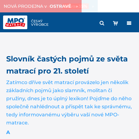
Vysoce prodyšná matrace
sleva -35%
»
Slovník častých pojmů ze světa
matrací pro 21. století
Zatímco dříve svět matrací provázelo jen několik
základních pojmů jako slamník, molitan či
pružiny, dnes je to úplný lexikon! Pojďme do něho
společně nahlédnout a přispět tak ke správnému,
tedy informovanému výběru vaší nové MPO-
matrace.
A