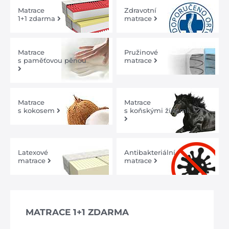
Matrace
Zdravotní
1+1 zdarma
matrace
Matrace
Pružinové
s paměťovou pěnou
matrace
Matrace
Matrace
s kokosem
s koňskými žíněmi
Latexové
Antibakteriální
matrace
matrace
MATRACE 1+1 ZDARMA