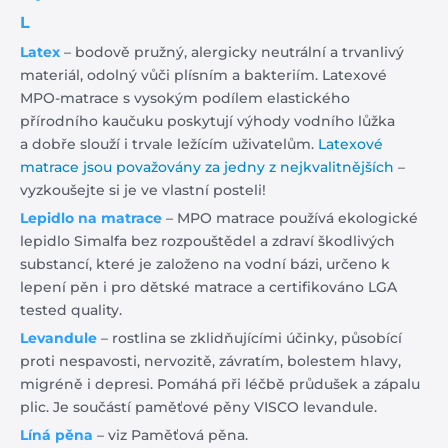
L
Latex
– bodově pružný, alergicky neutrální a trvanlivý
materiál, odolný vůči plísním a bakteriím. Latexové
MPO-matrace s vysokým podílem elastického
přírodního kaučuku poskytují výhody vodního lůžka
a dobře slouží i trvale ležícím uživatelům.
Latexové
matrace jsou považovány za jedny z nejkvalitnějších
–
vyzkoušejte si je ve vlastní posteli!
Lepidlo na matrace
– MPO matrace používá ekologické
lepidlo Simalfa bez rozpouštědel a zdraví škodlivých
substancí, které je založeno na vodní bázi, určeno k
lepení pěn i pro dětské matrace a certifikováno LGA
tested quality.
Levandule
– rostlina se zklidňujícími účinky, působící
proti nespavosti, nervozitě, závratím, bolestem hlavy,
migréně i depresi. Pomáhá při léčbě průdušek a zápalu
plic. Je součástí paměťové pěny VISCO levandule.
Líná pěna
– viz Paměťová pěna.