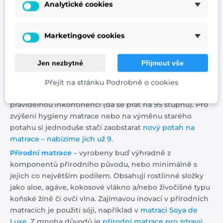
Analytické cookies
pokrokovější jsou paměťové pěny a BIO pěny, které se
působením tepla pružně přizpůsobují tělu.
Marketingové cookies
Potah na matrace
– součást matrace pro posílení
hygieny, prodloužení životnosti, zvýšení pohodlí a
zjednodušení údržby. Většinu potahů lze rozdělit zipem
Jen nezbytné
Přijmout vše
na poloviny a díky tomu v případě nehody vyprat jen
postiženou část. Existuje také potah se zimní a letní
Přejít na stránku Podrobně o cookies
stranou, se stříbrem či omyvatelný, vyvinutý i pro
pravidelnou inkontinenci (dá se prát na 95 stupňů). Pro
zvýšení hygieny matrace nebo na výměnu starého
potahu si jednoduše stačí zaobstarat
nový potah na
matrace – nabízíme jich už 9
.
Přírodní matrace
– vyrobeny buď výhradně z
komponentů přírodního původu, nebo minimálně s
jejich co největším podílem. Obsahují rostlinné složky
jako aloe, agáve, kokosové vlákno a/nebo živočišné typu
koňské žíně či ovčí vlna. Zajímavou inovací v přírodních
matracích je použití sóji, například v
matraci Soya de
Luxe
. Z mnoha důvodů je
přírodní matrace pro zdravý