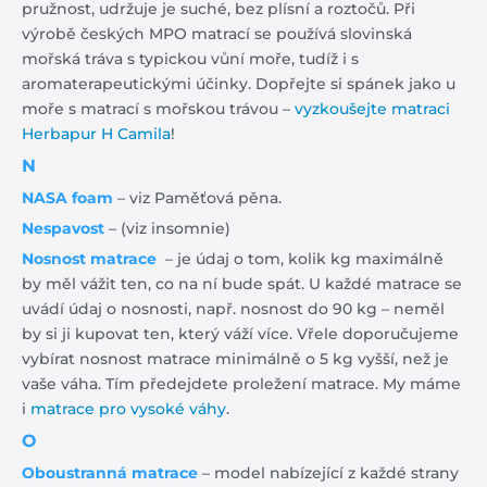
pružnost, udržuje je suché, bez plísní a roztočů. Při
výrobě českých MPO matrací se používá slovinská
mořská tráva s typickou vůní moře, tudíž i s
aromaterapeutickými účinky. Dopřejte si spánek jako u
moře s matrací s mořskou trávou –
vyzkoušejte matraci
Herbapur H Camila
!
N
NASA foam
– viz Paměťová pěna.
Nespavost
– (viz insomnie)
Nosnost matrace
– je údaj o tom, kolik kg maximálně
by měl vážit ten, co na ní bude spát. U každé matrace se
uvádí údaj o nosnosti, např. nosnost do 90 kg – neměl
by si ji kupovat ten, který váží více. Vřele doporučujeme
vybírat nosnost matrace minimálně o 5 kg vyšší, než je
vaše váha. Tím předejdete proležení matrace. My máme
i
matrace pro vysoké váhy
.
O
Oboustranná matrace
– model nabízející z každé strany