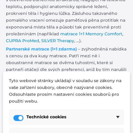
teplotu, podporující anatomicky správné ležení,
prokrvení těla i hygienu lůžka. Zásluhou takzvaného
pomalého vracení omezuje paměťová pěna protitlak na
exponovaná místa těla a působí tak preventivně proti
proleženinám (například
matrace 1+1 Memory Comfort
,
CUPRA ProMed
,
SILVER Therapy
, …).
Partnerské matrace (1+1 zdarma)
– zvýhodněná nabídka
s cenou za dva kusy matrace. Patří mezi ně i
oboustranné matrace se dvěma tuhostmi, které si
partneři otáčejí dle svých preferencí, aniž by tím narušili
harmonický vzhled dvojlůžka.
Tyto webové stránky ukládají v souladu se zákony na
Pěnové matrace
– zhotovené z jedné či více vrstev
vaše zařízení soubory, obecně nazývané cookies.
pěny. Takzvané sendvičové matrace splňují veškeré
Odsouhlaste prosím nastavení cookies souborů pro
nároky na zdravé spaní, zejména uložené na lamelovém
použití webu.
roštu. Kromě běžných PUR pěn se dnes na výrobu
pěnových matrací používají studené pěny, které svými
Technické cookies
vlastnostmi napodobují latex, ale jsou tvrdší. Díky tomu
výrazně napomáhají regeneraci zad, plotének a kloubů.
Jsou i vzdušnější, čímž omezují výskyt roztočů. Ještě