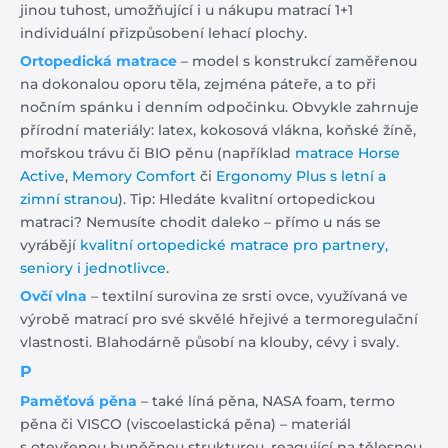
jinou tuhost, umožňující i u nákupu matrací 1+1
individuální přizpůsobení lehací plochy.
Ortopedická matrace
– model s konstrukcí zaměřenou
na dokonalou oporu těla, zejména páteře, a to při
nočním spánku i denním odpočinku. Obvykle zahrnuje
přírodní materiály: latex, kokosová vlákna, koňské žíně,
mořskou trávu či BIO pěnu (například
matrace Horse
Active
,
Memory Comfort
či
Ergonomy Plus s letní a
zimní stranou
). Tip: Hledáte kvalitní ortopedickou
matraci? Nemusíte chodit daleko – přímo u nás se
vyrábějí
kvalitní ortopedické matrace pro partnery,
seniory i jednotlivce
.
Ovčí vlna
– textilní surovina ze srsti ovce, využívaná ve
výrobě matrací pro své skvělé hřejivé a termoregulační
vlastnosti. Blahodárně působí na klouby, cévy i svaly.
P
Paměťová pěna
– také líná pěna, NASA foam, termo
pěna či VISCO (viscoelastická pěna) – materiál
s otevřenou buněčnou strukturou, reagující na tělesnou