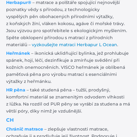
Herbapur®
– matrace a polštáře spojující nejnovější
poznatky vědy s přírodou, z technologicky
vyspělých pěn obohacených přírodními výtažky,
z koňských žíní, vláken kokosu, agáve či mořské trávy.
Jsou výzvou pro spotřebitele s ekologickým myšlením.
Spěte obklopení přírodou s matrací z přírodních
materiálů –
vyzkoušejte matraci Herbapur L Ocean
.
Heřmánek
– ikonická uklidňující bylinka, jež prohlubuje
spánek, hojí, léčí, dezinfikuje a zmírňuje svědění při
kožních onemocněních. VISCO heřmánek je oblíbená
paměťová pěna pro výrobu matrací s esenciálními
výtažky z heřmánku.
HR pěna
– také studená pěna – tužší, prodyšný,
komfortní materiál se znamenitým odvodem vlhkosti
z lůžka. Na rozdíl od PUR pěny se vyrábí za studena a má
větší póry, díky nimž je vzdušnější.
CH
Chránič matrace
– zlepšuje vlastnosti matrace,
ochraňuje ji a prodlužuje její životnost. Podporuje i