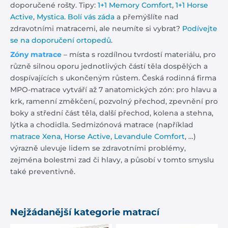
doporučené rošty. Tipy:
1+1 Memory Comfort
,
1+1 Horse
Active
,
Mystica
.
Bolí vás záda
a přemýšlíte nad
zdravotními matracemi, ale neumíte si vybrat?
Podívejte
se na doporučení ortopedů
.
Zóny matrace
– místa s rozdílnou tvrdostí materiálu, pro
různě silnou oporu jednotlivých částí těla dospělých a
dospívajících s ukončeným růstem. Česká rodinná firma
MPO-matrace vytváří až 7 anatomických zón: pro hlavu a
krk, ramenní změkčení, pozvolný přechod, zpevnění pro
boky a střední část těla, další přechod, kolena a stehna,
lýtka a chodidla. Sedmizónová matrace (například
matrace Xena
,
Horse Active
,
Levandule Comfort
, …)
výrazně ulevuje lidem se zdravotními problémy,
zejména bolestmi zad či hlavy, a působí v tomto smyslu
také preventivně.
Nejžádanější kategorie matrací