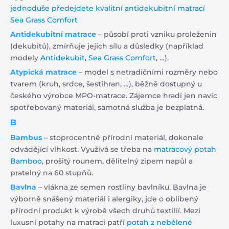
jednoduše předejdete kvalitní antidekubitní matrací
Sea Grass Comfort
Antidekubitní matrace
– působí proti vzniku proleženin
(dekubitů), zmírňuje jejich sílu a důsledky (například
modely
Antidekubit
,
Sea Grass Comfort
, …).
Atypická matrace
– model s netradičními rozměry nebo
tvarem (kruh, srdce, šestihran, …), běžně dostupný u
českého výrobce MPO-matrace. Zájemce hradí jen navíc
spotřebovaný materiál, samotná služba je bezplatná.
B
Bambus
– stoprocentně přírodní materiál, dokonale
odvádějící vlhkost. Využívá se třeba na
matracový potah
Bamboo
, prošitý rounem, dělitelný zipem napůl a
pratelný na 60 stupňů.
Bavlna
– vlákna ze semen rostliny bavlníku. Bavlna je
výborně snášený materiál i alergiky, jde o oblíbený
přírodní produkt k výrobě všech druhů textilií. Mezi
luxusní potahy na matraci patří
potah z nebělené