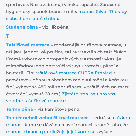
sportovce. Navíc zabraňují vzniku zápachu. Zaručeně
hygienický spánek budete mít s
matrací Silver Therapy
s obsahem iontů stříbra
.
Studená pěna
– viz HR pěna.
T
Taštičková matrace
– modernější pružinová matrace, u
níž jsou jednotlivé pružiny zašité v textilních taštičkách.
Kromě výborných ortopedických vlastností vykazuje
mimořádnou odolnost vůči výskytu roztočů, plísní a
bakterií. (Tip:
taštičková matrace CUPRA ProMed
s
paměťovou pěnou s obsahem molekul mědi a koňskou
žíní, vybavená 480 mikropružinami v taštičkách na metr
čtvereční, vysoká 28 cm.)
Zjistěte, zda jsou pro vás
vhodné taštičkové matrace
.
Termo pěna
– viz Paměťová pěna.
Topper neboli vrchní či krycí matrace
– jedná se o
úzkou
matraci
, která se dává na hlavní matraci. Kromě toho, že
matraci chrání a prodlužuje její životnost
, zvyšuje