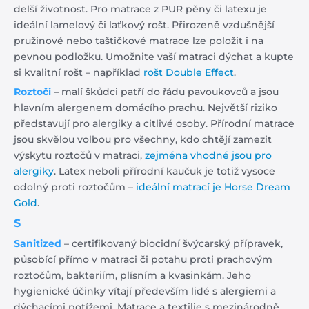
delší životnost. Pro matrace z PUR pěny či latexu je
ideální lamelový či laťkový rošt. Přirozeně vzdušnější
pružinové nebo taštičkové matrace lze položit i na
pevnou podložku. Umožnite vaší matraci dýchat a kupte
si kvalitní rošt – například
rošt Double Effect
.
Roztoči
– malí škůdci patří do řádu pavoukovců a jsou
hlavním alergenem domácího prachu. Největší riziko
představují pro alergiky a citlivé osoby. Přírodní matrace
jsou skvělou volbou pro všechny, kdo chtějí zamezit
výskytu roztočů v matraci,
zejména vhodné jsou pro
alergiky
. Latex neboli přírodní kaučuk je totiž vysoce
odolný proti roztočům –
ideální matrací je Horse Dream
Gold
.
S
Sanitized
– certifikovaný biocidní švýcarský přípravek,
působící přímo v matraci či potahu proti prachovým
roztočům, bakteriím, plísním a kvasinkám. Jeho
hygienické účinky vítají především lidé s alergiemi a
dýchacími potížemi. Matrace a textilie s mezinárodně