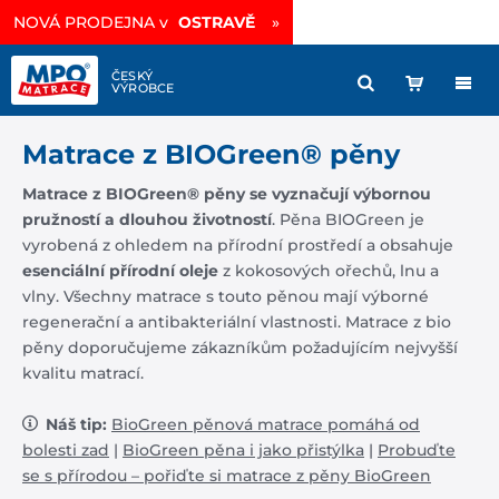
NOVÁ PRODEJNA v
Vysoce prodyšná matrace
OSTRAVĚ
sleva -35%
»
»
Matrace z BIOGreen® pěny
Matrace z BIOGreen® pěny se vyznačují výbornou
pružností a dlouhou životností
. Pěna BIOGreen je
vyrobená z ohledem na přírodní prostředí a obsahuje
esenciální přírodní oleje
z kokosových ořechů, lnu a
vlny. Všechny matrace s touto pěnou mají výborné
regenerační a antibakteriální vlastnosti. Matrace z bio
pěny doporučujeme zákazníkům požadujícím nejvyšší
kvalitu matrací.
Náš tip:
BioGreen pěnová matrace pomáhá od
bolesti zad
|
BioGreen pěna i jako přistýlka
|
Probuďte
se s přírodou – pořiďte si matrace z pěny BioGreen