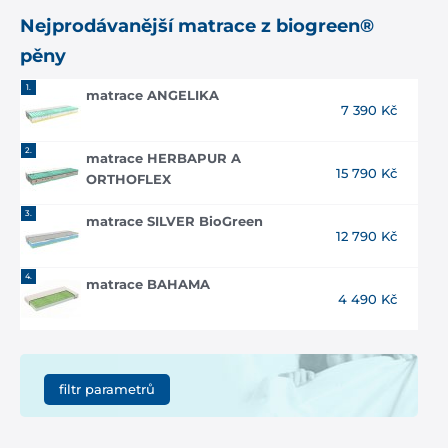
Nejprodávanější
matrace z biogreen®
pěny
1.
matrace ANGELIKA
7 390 Kč
2.
matrace HERBAPUR A
15 790 Kč
ORTHOFLEX
3.
matrace SILVER BioGreen
12 790 Kč
4.
matrace BAHAMA
4 490 Kč
filtr parametrů
Cena