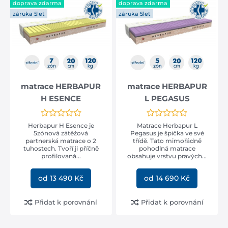
doprava zdarma
doprava zdarma
záruka 5let
záruka 5let
matrace HERBAPUR
matrace HERBAPUR
H ESENCE
L PEGASUS
Herbapur H Esence je
Matrace Herbapur L
5zónová zátěžová
Pegasus je špička ve své
partnerská matrace o 2
třídě. Tato mimořádně
tuhostech. Tvoří ji příčně
pohodlná matrace
profilovaná...
obsahuje vrstvu pravých...
od 13 490 Kč
od 14 690 Kč
Přidat k porovnání
Přidat k porovnání