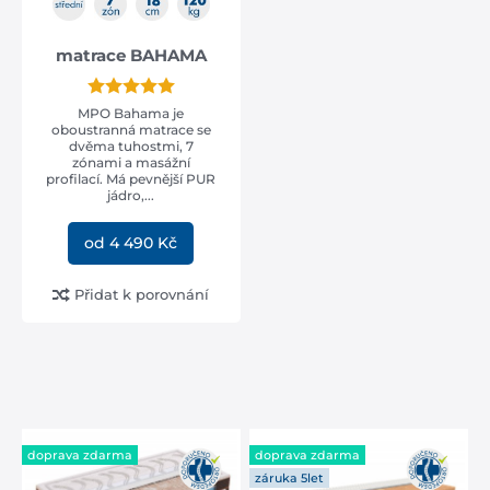
matrace BAHAMA
MPO Bahama je
oboustranná matrace se
dvěma tuhostmi, 7
zónami a masážní
profilací. Má pevnější PUR
jádro,...
od 4 490 Kč
Přidat k porovnání
SLEVA -35%
doprava zdarma
doprava zdarma
RESPIRA - Prodyšná
matrace s mořskou
záruka 5let