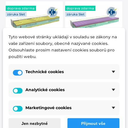
doprava zdarma
doprava zdarma
záruka 5let
záruka 5let
Tyto webové stránky ukládají v souladu se zákony na
vaše zařízení soubory, obecně nazývané cookies.
Odsouhlaste prosím nastavení cookies souborů pro
matrace HERBAPUR
matrace HERBAPUR
použití webu.
H CAMILA
L OCEAN
Technické cookies
Komfortní partnerská
Matrace Herbapur L
matrace Herbapur H
Ocean je špička ve své
Camila obsahuje pěny s
třídě. Tato mimořádně
Analytické cookies
heřmánkovým extraktem
pohodlná matrace
profilované do 7...
obsahuje paměťovou
pěnu s...
od 13 990 Kč
Marketingové cookies
od 14 590 Kč
Přidat k porovnání
Jen nezbytné
Přijmout vše
Přidat k porovnání