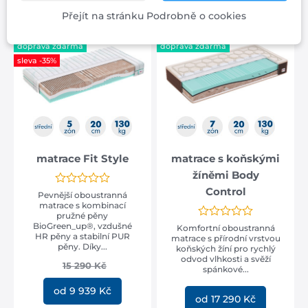
Přejít na stránku Podrobně o cookies
doprava zdarma
doprava zdarma
sleva -35%
matrace Fit Style
matrace s koňskými
žíněmi Body
Control
Pevnější oboustranná
matrace s kombinací
pružné pěny
BioGreen_up®, vzdušné
Komfortní oboustranná
HR pěny a stabilní PUR
matrace s přírodní vrstvou
pěny. Díky...
koňských žíní pro rychlý
odvod vlhkosti a svěží
15 290 Kč
spánkové...
od 9 939 Kč
od 17 290 Kč