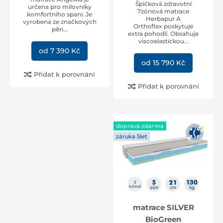
Špičková zdravotní
20 cm
(7)
21 cm
(2)
určena pro milovníky
7zónová matrace
komfortního spaní. Je
Herbapur A
vyrobena ze značkových
23 cm
(1)
Orthoflex poskytuje
pěn...
extra pohodlí. Obsahuje
viscoelastickou...
od 7 390 Kč
tuhost matrace
od 15 790 Kč
dvě tuhosti
(3)
Přidat k porovnání
střední
(11)
Přidat k porovnání
podložka
pevná podložka
(12)
doprava zdarma
rošt
(12)
záruka 5let
oblíbená poloha
na boku
(12)
na břichu
(12)
na zádech
(12)
matrace SILVER
BioGreen