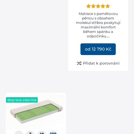
vaše váha
Matrace s pamětovou
pěnou s obsahem
molekul stříbra poskytují
maximální komfort
zdravotní matrace
během spánku a
odpočinku....
doporučeno ortopedem
(9)
od 12 790 Kč
Přidat k porovnání
DOPRAVA
ZDARMA
doprava zdarma
při nákupu nad 2000,-