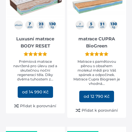
trávou a speciální
pěnou AirCell 3D
od 18 390 Kč
od 11 954 Kč
Luxusní matrace
matrace CUPRA
BODY RESET
BioGreen
Prémiová matrace
Matrace s pamětovou
navržená pro úlevu zad a
pěnou s obsahem
skutečnou noční
molekul mědi pro Váš
regeneraci těla. Díky
spánek a odpočinek.
dvěma tuhostem z...
Matrace Cupra Biogreen je
vhodná...
od 14 990 Kč
od 12 790 Kč
Přidat k porovnání
Přidat k porovnání