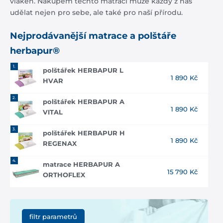
vláken. Nákupem těchto matrací může každý z nás
udělat nejen pro sebe, ale také pro naší přírodu.
Nejprodávanější
matrace a polštáře
herbapur®
1.
polštářek HERBAPUR L
1 890 Kč
HVAR
2.
polštářek HERBAPUR A
1 890 Kč
VITAL
3.
polštářek HERBAPUR H
1 890 Kč
REGENAX
4.
matrace HERBAPUR A
15 790 Kč
ORTHOFLEX
filtr parametrů