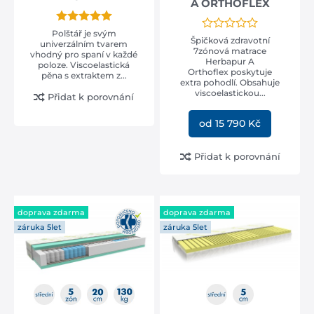
A ORTHOFLEX
zdravotní matrace
Polštář je svým
Špičková zdravotní
univerzálním tvarem
doporučeno ortopedem
(6)
7zónová matrace
vhodný pro spaní v každé
Herbapur A
poloze. Viscoelastická
Orthoflex poskytuje
pěna s extraktem z...
extra pohodlí. Obsahuje
viscoelastickou...
Přidat k porovnání
od 15 790 Kč
Přidat k porovnání
doprava zdarma
doprava zdarma
záruka 5let
záruka 5let