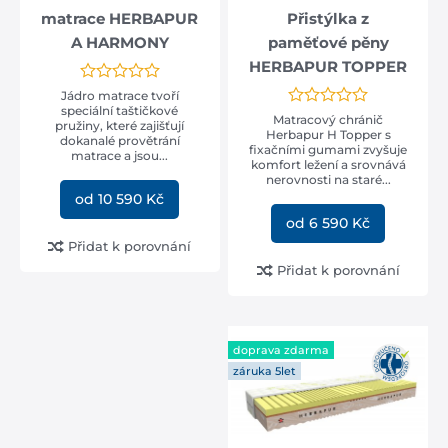
matrace HERBAPUR
Přistýlka z
A HARMONY
paměťové pěny
HERBAPUR TOPPER
Jádro matrace tvoří
speciální taštičkové
Matracový chránič
pružiny, které zajišťují
Herbapur H Topper s
dokanalé provětrání
fixačními gumami zvyšuje
matrace a jsou...
komfort ležení a srovnává
nerovnosti na staré...
od 10 590 Kč
od 6 590 Kč
Přidat k porovnání
Přidat k porovnání
doprava zdarma
záruka 5let