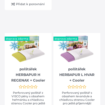
Přidat k porovnání
SLEVA -35%
doprava zdarma
doprava zdarma
FIT STYLE - prodyšná,
ergonomická s
Biogreen a HR pěnou
od 20 cm
od 15 290 Kč
od 9 938 Kč
polštářek
polštářek
HERBAPUR H
HERBAPUR L HVAR
REGENAX + Cooler
+ Cooler
Perforovaný polštář z
Perforovaný polštář s
VISCO pěny s obsahem
obsahem levandule a
heřmánku a chladivou
chladivou stranou Cooler
stranou Cooler pro ještě
pro ještě příjemnější