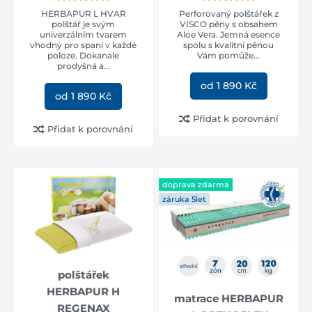
HERBAPUR L HVAR
Perforovaný polštářek z
polštář je svým
VISCO pěny s obsahem
univerzálním tvarem
Aloe Vera. Jemná esence
tuhost matrace
vhodný pro spaní v každé
spolu s kvalitní pěnou
měkká
(1)
poloze. Dokanale
Vám pomůže...
prodyšná a...
střední
(7)
od 1 890 Kč
od 1 890 Kč
podložka
Přidat k porovnání
Přidat k porovnání
pevná podložka
(6)
rošt
(6)
doprava zdarma
oblíbená poloha
záruka 5let
na boku
(6)
na břichu
(6)
na zádech
(6)
polštářek
vaše váha
HERBAPUR H
matrace HERBAPUR
REGENAX