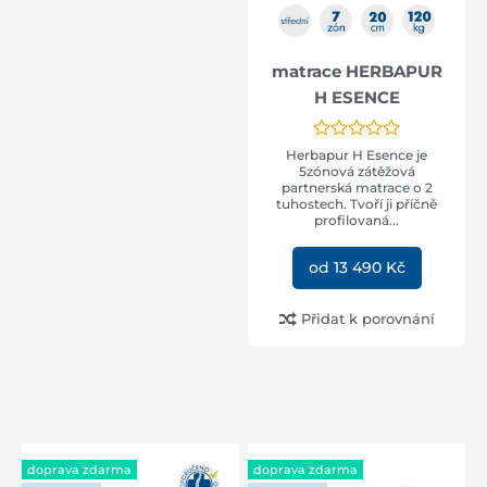
matrace HERBAPUR
H ESENCE
Herbapur H Esence je
5zónová zátěžová
partnerská matrace o 2
tuhostech. Tvoří ji příčně
profilovaná...
od 13 490 Kč
Přidat k porovnání
DOPRAVA
ZDARMA
doprava zdarma
doprava zdarma