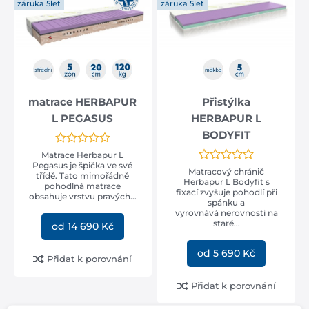
záruka 5let
záruka 5let
při nákupu nad 2000,-
matrace HERBAPUR
Přistýlka
L PEGASUS
HERBAPUR L
BODYFIT
Matrace Herbapur L
Pegasus je špička ve své
Matracový chránič
třídě. Tato mimořádně
Herbapur L Bodyfit s
pohodlná matrace
fixací zvyšuje pohodlí při
obsahuje vrstvu pravých...
spánku a
vyrovnává nerovnosti na
staré...
od 14 690 Kč
od 5 690 Kč
Přidat k porovnání
Přidat k porovnání