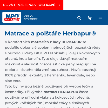
NOVÁ PRODEJNA v
OSTRAVĚ
»
Matrace a polštáře Herbapur®
V komfortních
matracích z řady HERBAPUR
se
podařilo dokonalé spojení nejnovějších poznatků vědy
s přírodou. Pěny BIOGREEN obsahují olej z kokosových
ořechů, lnu a lanolín. Tyto oleje dávají matracím
měkkost a vláčnost. Viscoelastické pěny reagující na
teplotu lidského těla změnou tuhosti. Navíc obsahují
100% přírodní extrakty z heřmánku, levandule, nebo
aloe vera.
Tyto byliny jsou běžně používané při výrobě léčiv a
kosmetiky. Při výrobě
matrací HERBAPUR
často
používáme přírodní vlákna z kokosových ořechů,
pravých koňských žíní, mořské trávy a sisálových