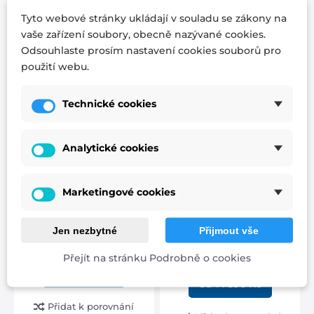
Tyto webové stránky ukládají v souladu se zákony na
doprava zdarma
doprava zdarma
vaše zařízení soubory, obecně nazývané cookies.
záruka 5let
záruka 5let
Odsouhlaste prosím nastavení cookies souborů pro
použití webu.
Technické cookies
matrace HERBAPUR
matrace HERBAPUR
Analytické cookies
H CAMILA
L OCEAN
Marketingové cookies
Komfortní partnerská
Matrace Herbapur L
matrace Herbapur H
Ocean je špička ve své
Camila obsahuje pěny s
třídě. Tato mimořádně
Jen nezbytné
Přijmout vše
heřmánkovým extraktem
pohodlná matrace
profilované do 7...
obsahuje paměťovou
pěnu s...
Přejít na stránku Podrobně o cookies
od 13 990 Kč
od 14 590 Kč
Přidat k porovnání