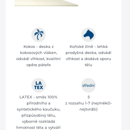
Kokos - deska z
Koňské žíně - lehká
kokosových vláken,
prodyšná deska, odvádí
odvádí vlhkost, kvalitní
vlhkost a dodává oporu
opěra páteře
tělu
LATEX - směs 100%
5
přírodního a
z rozsahu 1-7 (nejměkčí-
syntetického kaučuku,
nejtvrdší)
přizpůsobivý tělu,
výborně rozkládá
hmotnost těla a vytváří