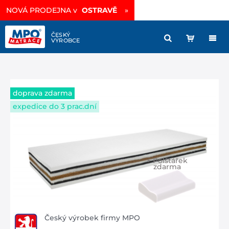
Vysoce prodyšná matrace
sleva -35%
»
doprava zdarma
expedice do 3 prac.dní
+ Polštářek
zdarma
Český výrobek firmy MPO