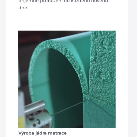
příjemné probuzení do každého nového
dne.
Výroba jádra matrace