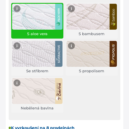
i
i
S aloe vera
S bambusem
i
i
Se stříbrem
S propolisem
i
Nebělená bavlna
K vyzkoušení na 8 prodejnách