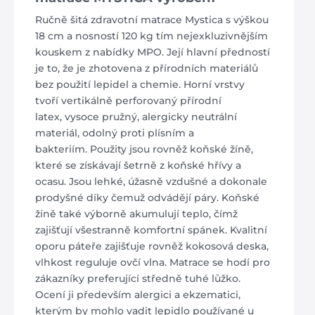
Ručně šitá zdravotní matrace Mystica s výškou
18 cm a nosností 120 kg tím nejexkluzivnějším
kouskem z nabídky MPO. Její hlavní předností
je to, že je zhotovena z přírodních materiálů
bez použití lepidel a chemie. Horní vrstvy
tvoří vertikálně perforovaný přírodní
latex, vysoce pružný, alergicky neutrální
materiál, odolný proti plísním a
bakteriím. Použity jsou rovněž koňské žíně,
které se získávají šetrně z koňské hřívy a
ocasu. Jsou lehké, úžasně vzdušné a dokonale
prodyšné díky čemuž odvádějí páry. Koňské
žíně také výborně akumulují teplo, čímž
zajišťují všestranně komfortní spánek. Kvalitní
oporu páteře zajišťuje rovněž kokosová deska,
vlhkost reguluje ovčí vlna. Matrace se hodí pro
zákazníky preferující středně tuhé lůžko.
Ocení ji především alergici a ekzematici,
kterým by mohlo vadit lepidlo používané u