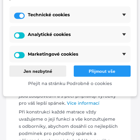
Technické cookies
Analytické cookies
Česká rodinná výroba
Marketingové cookies
Při výrobě našich matrací spoléháme na
ověřené dodavatele materiálů a
Jen nezbytné
Přijmout vše
preferujeme české výrobce. Nikdy
nepoužíváme asijskou produkci. Dbáme na
Přejít na stránku Podrobně o cookies
certifikace výroby i kvality. Naši pracovníci
jsou zodpovědní a s péčí připravují výrobky
pro váš lepší spánek.
Více informací
Při konstrukci každé matrace vždy
uvažujeme o její funkci a vše konzultujeme
s odborníky, abychom dosáhli co nejlepších
podmínek pro pohodlný spánek a