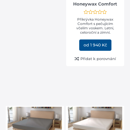
Honeywax Comfort
Přikrývka Honeywax
Comfort s pečujícím
včelím voskem. Letní,
celoroční a zimní.
od 1 940 Kč
Přidat k porovnání
SLEVA -35%
RESPIRA - Prodyšná
matrace s mořskou
trávou a speciální
pěnou AirCell 3D