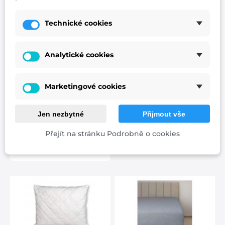
Technické cookies
Froté prostěradlo č.1
Přikrývka ANTI
bílá
ALERGIC 135x200
Analytické cookies
celoroční 1000g
Český výrobek vysoké
kvality. 220g/m2 Složení:
Marketingové cookies
85%bavlna, 15%polyamid
Naše prostěradla jsou
od 1 005 Kč
vyráběna s...
Jen nezbytné
Přijmout vše
Přidat k porovnání
od 620 Kč
Přejít na stránku Podrobně o cookies
Přidat k porovnání