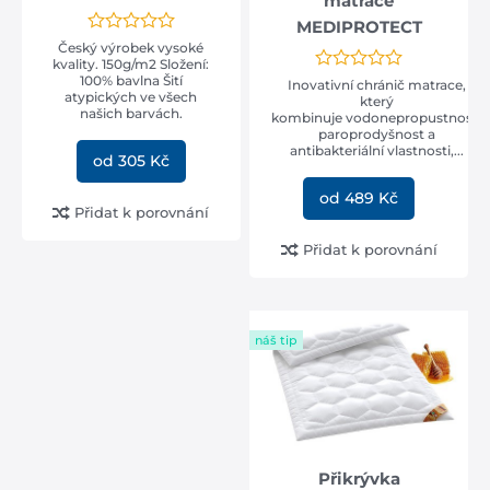
matrace
MEDIPROTECT
Český výrobek vysoké
kvality. 150g/m2 Složení:
100% bavlna Šití
Inovativní chránič matrace,
atypických ve všech
který
našich barvách.
kombinuje vodonepropustnost,
paroprodyšnost a
antibakteriální vlastnosti,...
od 305 Kč
od 489 Kč
Přidat k porovnání
Přidat k porovnání
náš tip
Přikrývka