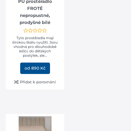
PU prostěradlo
FROTÉ
nepropustné,
prodyšné bílé
Tyto prostěradla mají
širokou škálu využití. Jsou
vhodná pro dlouhodobě
ležící, do dětských
postýlek, ale...
od 890 Kč
Přidat k porovnání
DOPRAVA
ZDARMA
při nákupu nad 2000,-