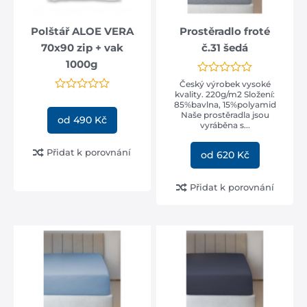
Polštář ALOE VERA
Prostěradlo froté
70x90 zip + vak
č.31 šedá
1000g
Český výrobek vysoké
kvality. 220g/m2 Složení:
85%bavlna, 15%polyamid
Naše prostěradla jsou
od 490 Kč
vyráběna s...
Přidat k porovnání
od 620 Kč
Přidat k porovnání