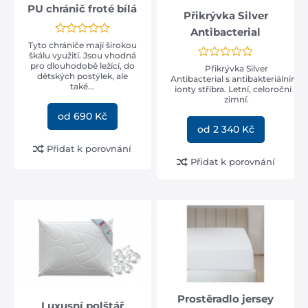
PU chránič froté bílá
Přikrývka Silver
Antibacterial
Tyto chrániče mají širokou
škálu využití. Jsou vhodná
pro dlouhodobě ležící, do
Přikrývka Silver
dětských postýlek, ale
Antibacterial s antibakteriálními
také...
ionty stříbra. Letní, celoroční a
zimní.
od 690 Kč
od 2 340 Kč
Přidat k porovnání
Přidat k porovnání
Prostěradlo jersey
Luxusní polštář