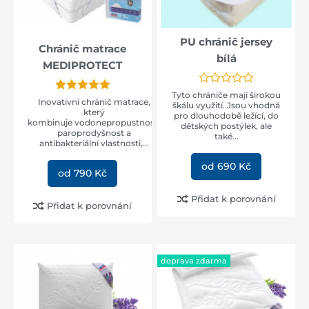
PU chránič jersey
Chránič matrace
bílá
MEDIPROTECT
Tyto chrániče mají širokou
Inovativní chránič matrace,
škálu využití. Jsou vhodná
který
pro dlouhodobě ležící, do
kombinuje vodonepropustnost,
dětských postýlek, ale
paroprodyšnost a
také...
antibakteriální vlastnosti,...
od 690 Kč
od 790 Kč
Přidat k porovnání
Přidat k porovnání
doprava zdarma