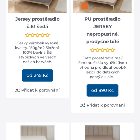
od 18 390 Kč
od 11 954 Kč
Jersey prostěradlo
PU prostěradlo
č.61 šedá
JERSEY
nepropustné,
prodyšné bílé
Český výrobek vysoké
kvality. 150g/m2 Složení:
100% bavlna Šití
atypických ve všech
Tyto prostěradla mají
našich barvách.
širokou škálu využití. Jsou
vhodná pro dlouhodobě
ležící, do dětských
od 245 Kč
postýlek, ale...
Přidat k porovnání
od 890 Kč
Přidat k porovnání