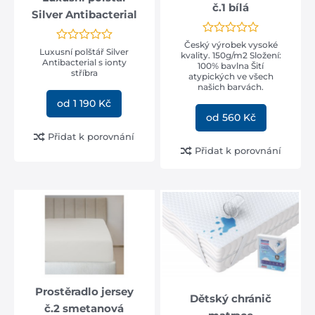
č.1 bílá
Silver Antibacterial
Český výrobek vysoké
Luxusní polštář Silver
kvality. 150g/m2 Složení:
Antibacterial s ionty
100% bavlna Šití
stříbra
atypických ve všech
našich barvách.
od 1 190 Kč
od 560 Kč
Přidat k porovnání
Přidat k porovnání
Prostěradlo jersey
Dětský chránič
č.2 smetanová