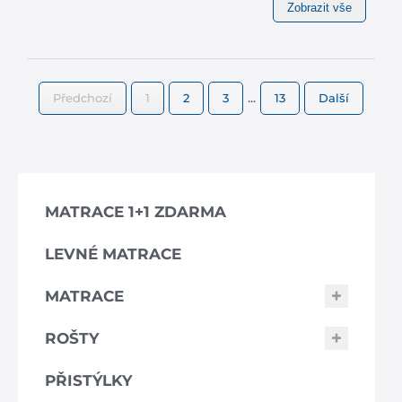
Zobrazit vše
...
Předchozí
1
2
3
13
Další
MATRACE 1+1 ZDARMA
LEVNÉ MATRACE
MATRACE
ROŠTY
PŘISTÝLKY