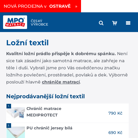
Vysoce prodyšná matrace
sleva -35%
»
Ložní textil
Kvalitní ložní prádlo přispěje k dobrému spánku.
Není
sice tak zásadní jako samotná matrace, ale zahřeje na
těle i duši. Vybrali jsme pro Vás osvědčenou značku
ložního povlečení, prostěradel, povlaků a dek. Výborně
poslouží hlavně
chrániče matrací
.
Nejprodávanější
ložní textil
1.
Chránič matrace
790 Kč
MEDIPROTECT
2.
PU chránič jersey bílá
690 Kč