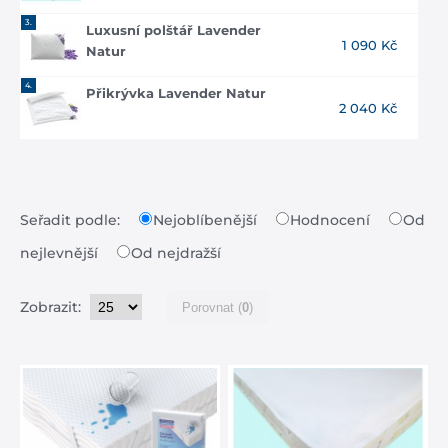
3.
Luxusní polštář Lavender
1 090 Kč
Natur
4.
Přikrývka Lavender Natur
2 040 Kč
Seřadit podle:
Nejoblíbenější
Hodnocení
Od
nejlevnější
Od nejdražší
Zobrazit:
Porovnat (
0
)