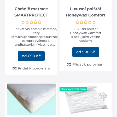
Chránič matrace
Luxusní polštář
SMARTPROTECT
Honeywax Comfort
Inovativní chránič matrace,
Luxusní polštář
který
Honeywax Comfort
kombinuje vodonepropustnost,
s pečujícím včelím
paroprodyšnost a
voskem
antibakteriální vlastnosti,...
od 990 Kč
od 690 Kč
Přidat k porovnání
Přidat k porovnání
doprava zdarma