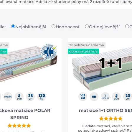
ofilovaná matrace Adela ze studené pěny má 2 rozdílně tuhé strany 
dle:
Nejoblíbenější
Hodnocení
Od nejlevnější
O
darma
2x polštářek zdarma
rma
doprava zdarma
ičková matrace POLAR
matrace 1+1 ORTHO S
SPRING
Hledáte matraci, která vám za
pohodlný a zdravý spánek? Pa