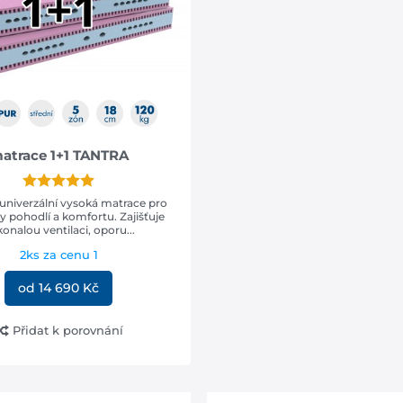
atrace 1+1 TANTRA
 univerzální vysoká matrace pro
y pohodlí a komfortu. Zajišťuje
onalou ventilaci, oporu...
2ks za cenu 1
od 14 690 Kč
Přidat k porovnání
SLEVA -35%
RESPIRA - Prodyšná matra