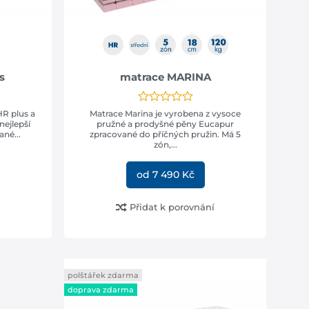
s
matrace MARINA
HR plus a
Matrace Marina je vyrobena z vysoce
nejlepší
pružné a prodyšné pěny Eucapur
né...
zpracované do příčných pružin. Má 5
zón,...
od 7 490 Kč
Přidat k porovnání
polštářek zdarma
doprava zdarma