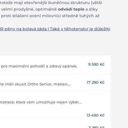
rotože mají otevřenější buněčnou strukturu (větší
 velmi prodyšné, optimálně
odvádí teplo
a díky
 proti stlačení ocení milovníci středně tuhých až
HR pěny na bolavá záda
|
Také v těhotenství je důležitý
9 590 Kč
 pro maximální pohodlí a zdravý spánek.
17 290 Kč
 měli zkusit Ortho Senior, matraci,...
matrace, která vám umožňuje nejen výběr...
13 490 Kč
3 290 Kč