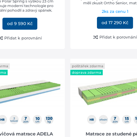
 Polar Spring s výškou 23 cm
měli zkusit Ortho Senior, matra
uje moderní technologie pro
lní pohodlí a zdravý spánek.
2ks za cenu 1
od 17 290 Kč
od 9 590 Kč
Přidat k porovnání
Přidat k porovnání
darma
polštářek zdarma
rma
doprava zdarma
vičová matrace ADELA
Matrace ze studené p