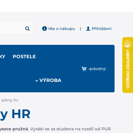
Vše o nákupu
|
Přihlášení
KY
POSTELE
-prázdný-
VÝROBA
 pěny hr
ny HR
ysoce pružná
. Vyrábí se za studena na rozdíl od PUR