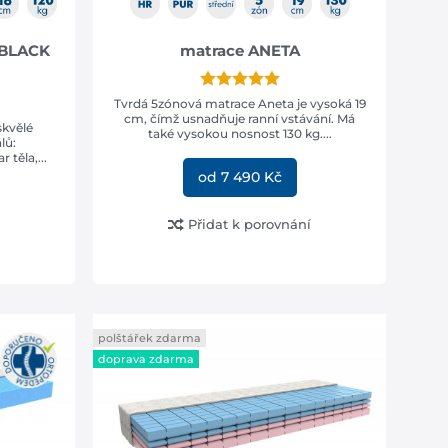
 BLACK
matrace ANETA
Tvrdá 5zónová matrace Aneta je vysoká 19
cm, čímž usnadňuje ranní vstávání. Má
skvělé
také vysokou nosnost 130 kg....
lů:
 těla,...
od 7 490 Kč
Přidat k porovnání
polštářek zdarma
doprava zdarma