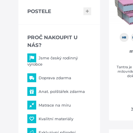
POSTELE
PROČ NAKOUPIT U
NÁS?
m
Jsme český rodinný
výrobce
Tantra je
milovník
dok
Doprava zdarma
Anat. polštářek zdarma
Matrace na míru
Kvalitní materiály
Exkluzivní přírodní