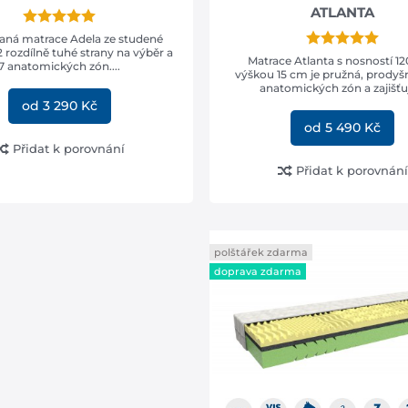
ATLANTA
vaná matrace Adela ze studené
 rozdílně tuhé strany na výběr a
Matrace Atlanta s nosností 12
7 anatomických zón....
výškou 15 cm je pružná, prodyš
anatomických zón a zajišťuj
od 3 290 Kč
od 5 490 Kč
Přidat k porovnání
Přidat k porovnání
polštářek zdarma
doprava zdarma