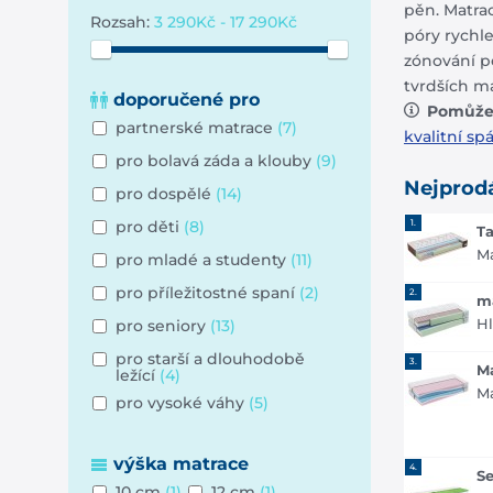
pěn. Matrac
Rozsah:
3 290Kč - 17 290Kč
póry rychle
zónování po
tvrdších ma
doporučené pro
Pomůže
partnerské matrace
(7)
kvalitní sp
pro bolavá záda a klouby
(9)
Nejprod
pro dospělé
(14)
1.
pro děti
(8)
T
Ma
pro mladé a studenty
(11)
pro příležitostné spaní
(2)
2.
m
Hl
pro seniory
(13)
pro starší a dlouhodobě
3.
M
ležící
(4)
Ma
pro vysoké váhy
(5)
výška matrace
4.
S
10 cm
(1)
12 cm
(1)