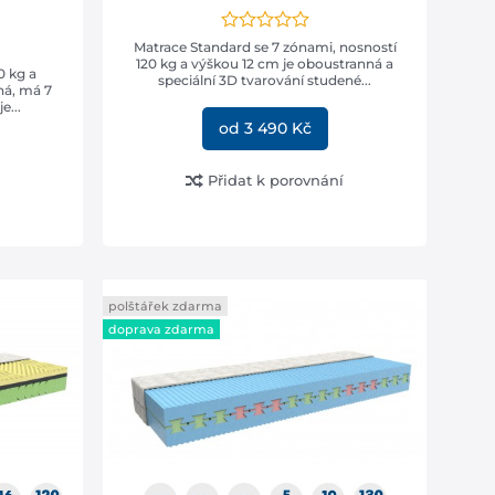
Matrace Standard se 7 zónami, nosností
120 kg a výškou 12 cm je oboustranná a
0 kg a
speciální 3D tvarování studené...
ná, má 7
e...
od 3 490 Kč
Přidat k porovnání
polštářek zdarma
doprava zdarma