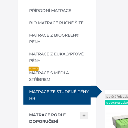
PŘÍRODNÍ MATRACE
BIO MATRACE RUČNĚ ŠITÉ
MATRACE Z BIOGREEN®
PĚNY
MATRACE Z EUKALYPTOVÉ
PĚNY
MATRACE S MĚDÍ A
DO
STŘÍBREM
ZD
MATRACE ZE STUDENÉ PĚNY
polštářek z
HR
při nák
doprava zda
MATRACE PODLE
DOPORUČENÍ