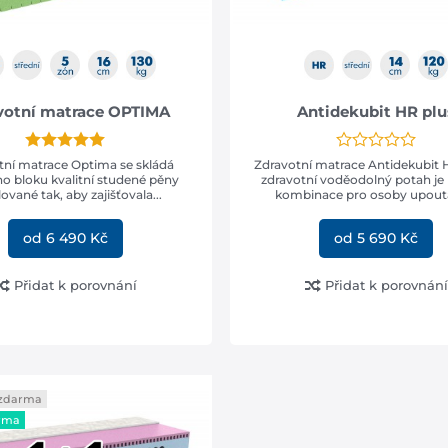
votní matrace OPTIMA
Antidekubit HR plu
tní matrace Optima se skládá
Zdravotní matrace Antidekubit 
ho bloku kvalitní studené pěny
zdravotní voděodolný potah je 
lované tak, aby zajišťovala...
kombinace pro osoby upouta
od 6 490 Kč
od 5 690 Kč
Přidat k porovnání
Přidat k porovnání
 zdarma
rma