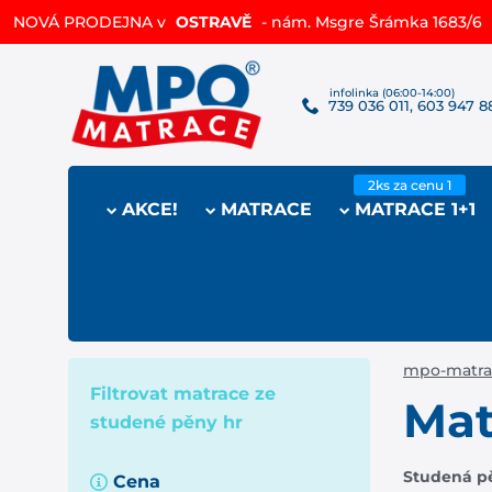
NOVÁ PRODEJNA v
OSTRAVĚ
- nám. Msgre Šrámka 1683/6
739 036 011, 603 947 8
AKCE!
MATRACE
MATRACE 1+1
mpo-matra
Filtrovat
matrace ze
Mat
studené pěny hr
Studená p
Cena