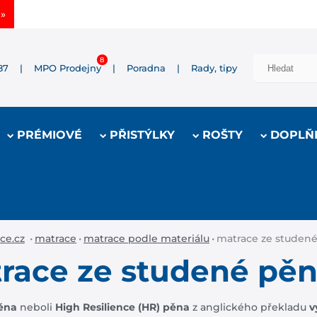
»
87
|
MPO Prodejny
|
Poradna
|
Rady, tipy
PRÉMIOVÉ
PŘISTÝLKY
ROŠTY
DOPLŇ
ce.cz
•
matrace
•
matrace podle materiálu
•
matrace ze studené
race ze studené pě
ěna
neboli
High Resilience (HR) pěna
z anglického překladu
v