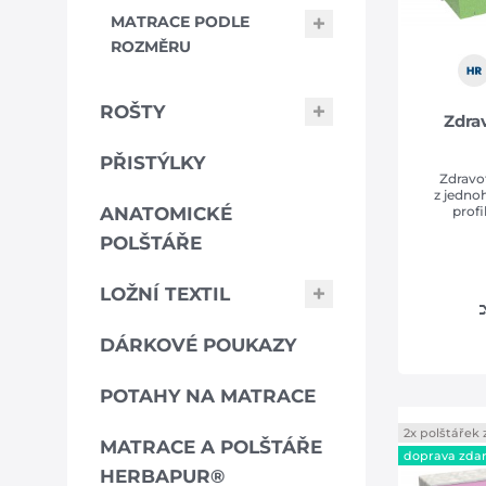
MATRACE PODLE
ROZMĚRU
ROŠTY
Zdra
PŘISTÝLKY
Zdravo
z jedno
ANATOMICKÉ
profi
POLŠTÁŘE
LOŽNÍ TEXTIL
DÁRKOVÉ POUKAZY
POTAHY NA MATRACE
2x polštářek
MATRACE A POLŠTÁŘE
doprava zda
HERBAPUR®