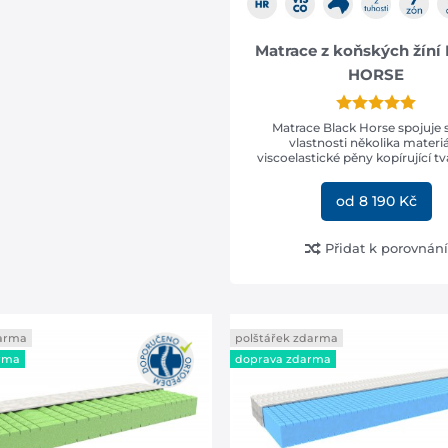
Matrace z koňských žíní
HORSE
Matrace Black Horse spojuje 
vlastnosti několika materiá
viscoelastické pěny kopírující tvar
od 8 190 Kč
Přidat k porovnání
PRAVA
ARMA
darma
polštářek zdarma
upu nad 2000,-
rma
doprava zdarma