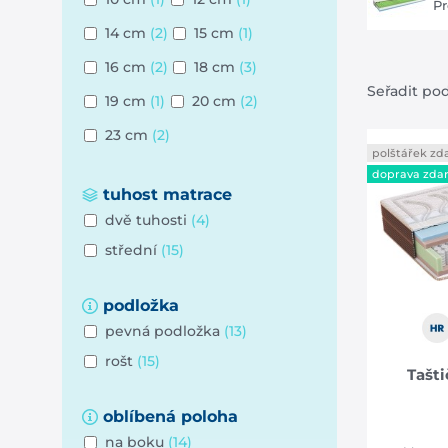
Pr
14 cm
(2)
15 cm
(1)
16 cm
(2)
18 cm
(3)
Seřadit po
19 cm
(1)
20 cm
(2)
23 cm
(2)
polštářek z
doprava zda
tuhost matrace
dvě tuhosti
(4)
střední
(15)
podložka
pevná podložka
(13)
rošt
(15)
Tašt
oblíbená poloha
na boku
(14)