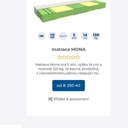
matrace MONA
Matrace Mona má 5 zón, výšku 14 cm a
nosnost 120 kg. Je pevná, prodyšná,
s viscoelastickou pěnou reagující na...
od 8 290 Kč
Přidat k porovnání
ce s