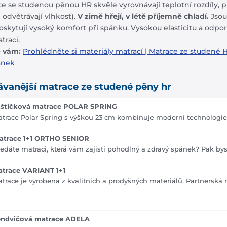
e se studenou pěnou HR skvěle vyrovnávají teplotní rozdíly, p
 odvětrávají vlhkost).
V zimě hřejí, v létě příjemně chladí.
Jsou
skytují vysoký komfort při spánku. Vysokou elasticitu a odpor
trací.
 vám:
Prohlédněte si materiály matrací
|
Matrace ze studené 
ánek
ávanější
matrace ze studené pěny hr
aštičková matrace POLAR SPRING
trace Polar Spring s výškou 23 cm kombinuje moderní technologie
atrace 1+1 ORTHO SENIOR
edáte matraci, která vám zajistí pohodlný a zdravý spánek? Pak byste
atrace VARIANT 1+1
trace je vyrobena z kvalitních a prodyšných materiálů. Partnerská 
endvičová matrace ADELA