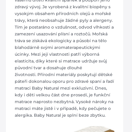
zdravý vývoj. Je vyrobená z kvalitní biopěny s
vysokým obsahem přírodních olejů a mořské
trávy, která neobsahuje žádné pyly a alergeny.
Tím je postaráno o vzdušnost, odvod vlhkosti a
zamezení usazování plísní a roztočů. Mořská
tráva se získává ekologicky a působí na tělo
blahodárně svými aromaterapeutickými
úcinky. Mezi její vlastnosti patří výborná
elasticita, díky které si matrace udržuje svůj
původní tvar a dosahuje dlouhé
životnosti. Přírodní materiály poskytují dětské
páteři dokonalou oporu pro zdravé spaní a řadí
matraci Baby Natural mezi exkluzivní. Dnes,
kdy i děti velkou část dne prosedí, je funkční
matrace naprosto nezbytná. Vysoké nároky na
matraci máte jistě i v případě, kdy pečujete o
alergika. Baby Natural je splní beze zbytku.