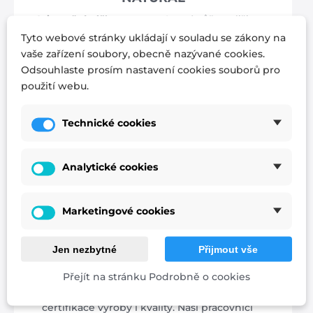
Orientační výška matrace:
8 cm (může se lišit
podle typu potahové látky)
Tyto webové stránky ukládají v souladu se zákony na
vaše zařízení soubory, obecně nazývané cookies.
Odsouhlaste prosím nastavení cookies souborů pro
použití webu.
Technické cookies
Analytické cookies
Marketingové cookies
Česká rodinná výroba
Při výrobě našich matrací spoléháme na
Jen nezbytné
Přijmout vše
ověřené dodavatele materiálů a
preferujeme české výrobce. Nikdy
Přejít na stránku Podrobně o cookies
nepoužíváme asijskou produkci. Dbáme na
certifikace výroby i kvality. Naši pracovníci