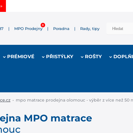
 3D
»
sleva -35%
»
87
|
MPO Prodejny
|
Poradna
|
Rady, tipy
PRÉMIOVÉ
PŘISTÝLKY
ROŠTY
DOPLŇ
ce.cz
•
mpo matrace prodejna olomouc - výběr z více než 50 m
ejna MPO matrace
mouc