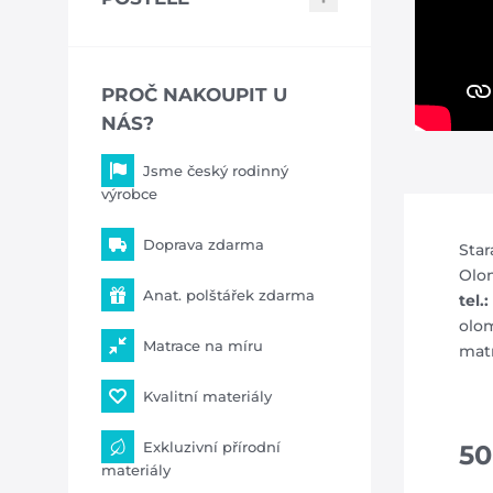
PROČ NAKOUPIT U
NÁS?
Jsme český rodinný
výrobce
Doprava zdarma
Star
Olo
Anat. polštářek zdarma
tel.
olo
Matrace na míru
matr
Kvalitní materiály
Exkluzivní přírodní
50
materiály