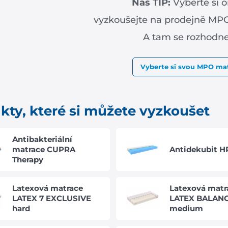
Náš TIP:
Vyberte si o
vyzkoušejte na prodejně M
A tam se rozhodne
Vyberte si svou MPO mat
kty, které si můžete vyzkoušet
Antibakteriální
matrace CUPRA
Antidekubit H
Therapy
Latexová matrace
Latexová matr
LATEX 7 EXCLUSIVE
LATEX BALAN
hard
medium