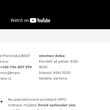
á Přerovská 800/1
otevírací doba:
mouc
Pondělí až pátek: 9:00–
: +420 734 607 579
18:00
mouc@mpo-
Sobota: 9:00–15:00
ace.cz
Neděle: zavřeno
Na specializované prodejně MPO
+
matrace můžete
ihned vyzkoušet více