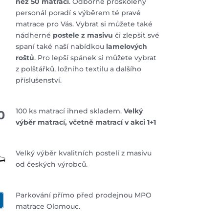
než 50 matrací
. Odborně proškolený
personál poradí s výběrem té pravé
matrace pro Vás. Vybrat si můžete také
nádherné
postele z masivu
či zlepšit své
spaní také naší nabídkou
lamelových
roštů
. Pro lepší spánek si můžete vybrat
z polštářků, ložního textilu a dalšího
příslušenství.
100 ks matrací ihned skladem.
Velký
0
výběr matrací, včetně matrací v akci 1+1
Velký výběr kvalitních postelí z masivu
od českých výrobců.
Parkování přímo před prodejnou MPO
matrace Olomouc.