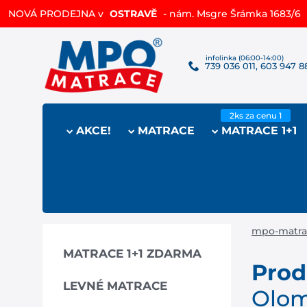
NOVÁ PRODEJNA v
Vysoce prodyšná matrace
OSTRAVĚ
RESPIRA mořskou trávou a AirCell
- nám. Msgre Šrámka 1683/6
739 036 011, 603 947 8
AKCE!
MATRACE
MATRACE 1+1
mpo-matra
MATRACE 1+1 ZDARMA
Prod
LEVNÉ MATRACE
Olo