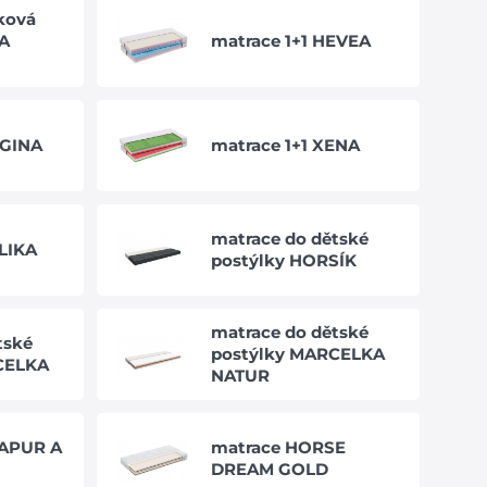
čková
A
matrace 1+1 HEVEA
EGINA
matrace 1+1 XENA
matrace do dětské
LIKA
postýlky HORSÍK
matrace do dětské
tské
postýlky MARCELKA
CELKA
NATUR
APUR A
matrace HORSE
DREAM GOLD