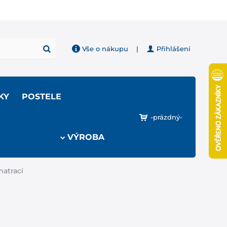
Vše o nákupu
|
Přihlášení
KY
POSTELE
-prázdný-
VÝROBA
atrací