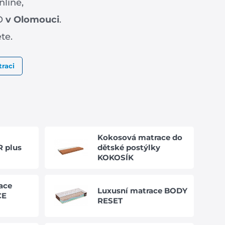
nline,
PO
v Olomouci
.
te.
raci
Kokosová matrace do
R plus
dětské postýlky
KOKOSÍK
ace
Luxusní matrace BODY
CE
RESET