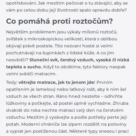
opotřebování. Jak mezitím pečovat o tu stávající, aby se
vám po celou dobu její životnosti spalo opravdu dobře?
Co pomáhá proti roztočům?
Největším problémem jsou výkaly milionů roztočů,
zvířátek s mikroskopickou velikostí, která s oblibou
obývají právě postele. Tito nezvaní hosté si velmi
pochutnávají na šupinkách z lidské kůže. A co jim
nesvědčí?
Sluneční svit, čerstvý vzduch, vysoká či nízká
teplota a sucho.
Když to obrátíme, tyto faktory naopak
velmi svědčí matracím.
Tedy:
větrejte matrace, jak to jenom jde
! Prvním
opatřením je lamelový nebo laťkový rošt, aby k nim šel
vzduch ze všech stran. Ráno hned nestelte – odhrňte
lůžkoviny a počkejte, až postel úplně vychladne. Zhruba
dvakrát do roka nechte matraci celý den na čerstvém
vzduchu. Mezitím ji vysávejte a podle potřeby perte její
potah. Moderní chrániče lze zipem rozdělit na poloviny
a vyprat jen postiženou část. Některé typy snesou i prací