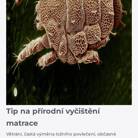
Tip na přírodní vyčištění
matrace
Větrání, častá výměna ložního povlečení, občasné