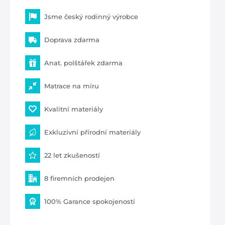
Jsme český rodinný výrobce
Doprava zdarma
Anat. polštářek zdarma
Matrace na míru
Kvalitní materiály
Exkluzivní přírodní materiály
22 let zkušeností
8 firemních prodejen
100% Garance spokojenosti