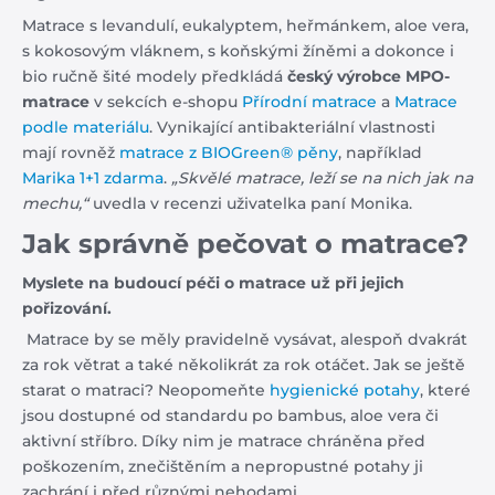
Matrace s levandulí, eukalyptem, heřmánkem, aloe vera,
s kokosovým vláknem, s koňskými žíněmi a dokonce i
bio ručně šité modely předkládá
český výrobce MPO-
matrace
v sekcích e-shopu
Přírodní matrace
a
Matrace
podle materiálu
. Vynikající antibakteriální vlastnosti
mají rovněž
matrace z BIOGreen® pěny
, například
Marika 1+1 zdarma
.
„Skvělé matrace, leží se na nich jak na
mechu,“
uvedla v recenzi uživatelka paní Monika.
Jak správně pečovat o matrace?
Myslete na budoucí péči o matrace už při jejich
pořizování.
Matrace by se měly pravidelně vysávat, alespoň dvakrát
za rok větrat a také několikrát za rok otáčet. Jak se ještě
starat o matraci? Neopomeňte
hygienické
potahy
, které
jsou dostupné od standardu po bambus, aloe vera či
aktivní stříbro.
Díky nim je matrace chráněna před
poškozením, znečištěním a nepropustné potahy ji
zachrání i před různými nehodami.