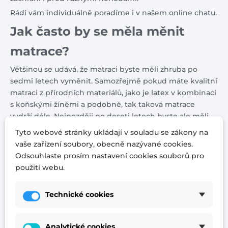
Rádi vám individuálně poradíme i v našem online chatu.
Jak často by se měla měnit
matrace?
Většinou se udává, že matraci byste měli zhruba po
sedmi letech vyměnit. Samozřejmě pokud máte kvalitní
matraci z přírodních materiálů, jako je latex v kombinaci
s koňskými žíněmi a podobně, tak taková matrace
vydrží déle. Nejpozději po deseti letech byste ale měli
vyměnit i tu. Mějte na paměti, že ji používáte denně,
Tyto webové stránky ukládají v souladu se zákony na
zatěžujete ji, potíte se na ni, matrace už po delší době
vaše zařízení soubory, obecně nazývané cookies.
nemůže nabídnout stejně kvalitní oporu jako na
Odsouhlaste prosím nastavení cookies souborů pro
začátku.
použití webu.
Podívat se na antibakteriální matraci
Technické cookies
Blahodárné účinky přírodnin v matracích a
další vychytávky
Analytické cookies