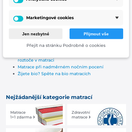
9 typů potahů na matraci (i s ionty stříbra)
Co se skrývá v matraci po 10 letech!
Marketingové cookies
Matrace pro alergiky – zatočte s roztoči i
bakteriemi
Matrace při nadměrném nočním pocení
Jen nezbytné
Přijmout vše
Bič na viry a bakterie: antibakteriální matrace s
Přejít na stránku Podrobně o cookies
ionty stříbra a mědi
Video: ionty mědi a stříbra likvidují bakterie i
roztoče v matraci
Matrace při nadměrném nočním pocení
Žijete bio? Spěte na bio matracích
Nejžádanější kategorie matrací
Matrace
Zdravotní
1+1 zdarma
matrace