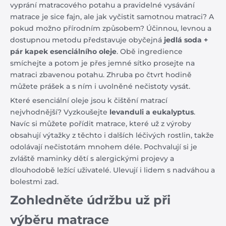
vyprání matracového potahu a pravidelné vysávání
matrace je sice fajn, ale jak vyčistit samotnou matraci? A
pokud možno přírodním způsobem? Účinnou, levnou a
dostupnou metodu představuje obyčejná
jedlá soda +
pár kapek esenciálního oleje
. Obě ingredience
smíchejte a potom je přes jemné sítko prosejte na
matraci zbavenou potahu. Zhruba po čtvrt hodině
můžete prášek a s ním i uvolněné nečistoty vysát.
Které esenciální oleje jsou k čištění matrací
nejvhodnější? Vyzkoušejte
levanduli a eukalyptus
.
Navíc si můžete pořídit matrace, které už z výroby
obsahují výtažky z těchto i dalších léčivých rostlin, takže
odolávají nečistotám mnohem déle. Pochvalují si je
zvláště maminky dětí s alergickými projevy a
dlouhodobě ležící uživatelé. Ulevují i lidem s nadváhou a
bolestmi zad.
Zohledněte údržbu už při
výběru matrace