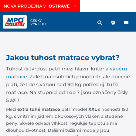
NOVÁ PRODEJNA v
OSTRAVĚ
»
Jakou tuhost matrace vybrat?
Tuhost či tvrdost patří mezi hlavní kritéria
výběru
matrace
. Záleží na osobních prioritách, ale obecně
platí, že lidé s váhou nad 90 kg potřebují tužší
matrace. Na stupnici od 1 do 7 jsou označeny čísly
5 až 7.
Mezi
extra tuhé matrace
patří model
XXL
s nosností 150
kg, s vnitřním jádrem z kokosových vláken a studené
pěny. Skvěle odvádí vlhkost, reguluje teplotu a má
dlouhou životnost. Dalšími tužšími modely jsou