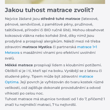
Jakou tuhost matrace zvolit?
Nejvíce žádané jsou
středně tuhé matrace
(latexové,
pěnové, sendvičové, z paměťové pěny, pružinové,
taštičkové, přírodní či BIO ručně šité). Mohou obsahovat
kokosová vlákna nebo koňské žíně, díky nimž jsou
prodyšné a prospívají alergikům. Náleží mezi ně třeba
zdravotní
matrace Mystica
či partnerská
matrace 1+1
Meteora
s masážními vlnami pro efektivní uvolnění
svalů.
Měkké matrace
prospívají lidem s kloubními potížemi.
Oblíbili si je i ti, kteří spí na boku. Vyrábějí se z latexu či
studené pěny. Tipem může být zdravotní
matrace
Optima
. Její povrch je vyfrézován do tvaru kostek různé
velikosti, což zajišťuje dokonalé provzdušnění a odvod
vlhkosti po celou noc.
Tuhost matrace má
stupnice tvrdosti
od 1 do 7, přičemž 1
značí tu nejměkčí matraci, 7 tu nejtvrdší.