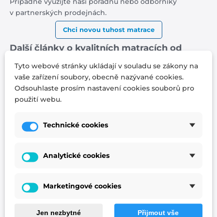
Případně využijte naši poradnu nebo odborníky
v partnerských prodejnách.
Chci novou tuhost matrace
Další články o kvalitních matracích od
českého výrobce a tuhosti matrací:
Tyto webové stránky ukládají v souladu se zákony na
vaše zařízení soubory, obecně nazývané cookies.
Aby vás záda nebolela. 5 tipů pro vaše zdraví
Odsouhlaste prosím nastavení cookies souborů pro
Podívejte se na netradiční rozměry matrací.
použití webu.
Vyrobíme vám je na míru
Pozor na to, kde spíte. Spánek u televize může
Technické cookies
přispět k obezitě
Co znamenají zóny u matrací? A znáte i další
vlastnosti dobrých matrací?
Analytické cookies
Tvrdá matrace není zárukou dokonalého spánku.
Ale většinou je dobrou volbou
Čím více je v matraci přírodních složek, tím lépe
Marketingové cookies
Jak najít matrace s ideálním poměrem ceny a
kvality?
Jen nezbytné
Přijmout vše