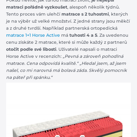
Pokud nevíte, jak tuhou matraci zvolit,
je n
ejlepší
matraci pořádně vyzkoušet
, alespoň několik týdnů.
Tento proces vám ulehčí
matrace s 2 tuhostmi
, kterých
je na výběr už velké množství. Z jedné strany jsou měkčí
a z druhé tvrdší. Například partnerská ortopedická
matrace 1+1 Horse Active
má
tuhosti 4 a 5
. Za uvedenou
cenu získáte 2 matrace, které si může každý z partnerů
otočit podle své libosti
. Uživatelé napsali o matraci
Horse Active v recenzích:
„Pevná a zároveň pohodlná
matrace. Cena odpovídá kvalitě.“
„Hledal jsem, až jsem
našel, co mi narovná má bolavá záda. Skvělý pomocník
na páteř při spánku.“