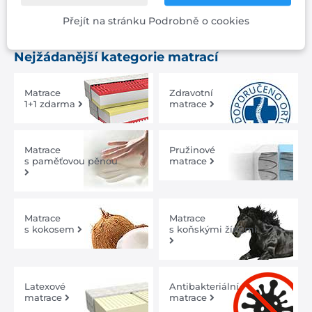
Nejčastější chyby při výběru matrace
Přejít na stránku Podrobně o cookies
Nejžádanější kategorie matrací
Matrace
Zdravotní
1+1 zdarma
matrace
Matrace
Pružinové
s paměťovou pěnou
matrace
Matrace
Matrace
s kokosem
s koňskými žíněmi
Latexové
Antibakteriální
matrace
matrace