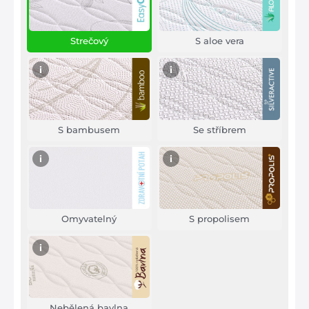
Strečový
S aloe vera
i
i
S bambusem
Se stříbrem
i
i
Omyvatelný
S propolisem
i
Nebělená bavlna