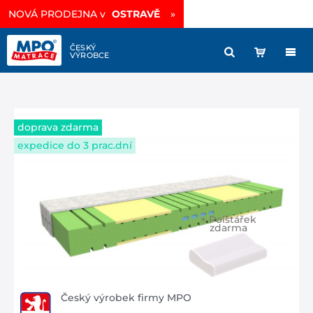
Vysoce prodyšná matrace
sleva -35%
»
doprava zdarma
expedice do 3 prac.dní
+ Polštářek
zdarma
Český výrobek firmy MPO