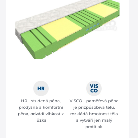
HR - studená pěna,
VISCO - paměťová pěna
prodyšná a komfortní
je přizpůsobivá tělu,
pěna, odvádí vlhkost z
rozkládá hmotnost těla
lůžka
a vytváří jen malý
protitlak