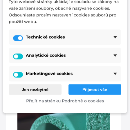
Tyto webové stránky ukládají v souladu se zákony na
Při výrobě našich matrací spoléháme na
vaše zařízení soubory, obecně nazývané cookies.
ověřené dodavatele materiálů a
Odsouhlaste prosím nastavení cookies souborů pro
preferujeme české výrobce. Nikdy
použití webu.
nepoužíváme asijskou produkci. Dbáme na
certifikace výroby i kvality. Naši pracovníci
jsou zodpovědní a s péčí připravují výrobky
Technické cookies
pro váš lepší spánek.
Více informací
Při konstrukci každé matrace vždy
Analytické cookies
uvažujeme o její funkci a vše konzultujeme
s odborníky, abychom dosáhli co nejlepších
podmínek pro pohodlný spánek a
Marketingové cookies
příjemné probuzení do každého nového
dne.
Jen nezbytné
Přijmout vše
Přejít na stránku Podrobně o cookies