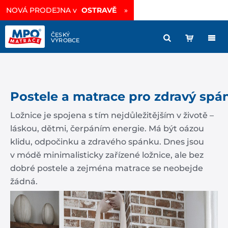
NOVÁ PRODEJNA v
OSTRAVĚ
»
Postele a matrace pro zdravý spá
Ložnice je spojena s tím nejdůležitějším v životě –
láskou, dětmi, čerpáním energie. Má být oázou
klidu, odpočinku a zdravého spánku. Dnes jsou
v módě minimalisticky zařízené ložnice, ale bez
dobré postele a zejména matrace se neobejde
žádná.