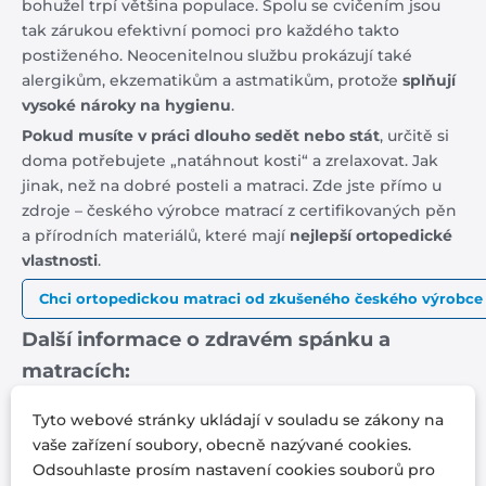
bohužel trpí většina populace. Spolu se cvičením jsou
tak zárukou efektivní pomoci pro každého takto
postiženého. Neocenitelnou službu prokázují také
alergikům, ekzematikům a astmatikům, protože
splňují
vysoké nároky na hygienu
.
Pokud musíte v práci dlouho sedět nebo stát
, určitě si
doma potřebujete „natáhnout kosti“ a zrelaxovat. Jak
jinak, než na dobré posteli a matraci. Zde jste přímo u
zdroje – českého výrobce matrací z certifikovaných pěn
a přírodních materiálů, které mají
nejlepší ortopedické
vlastnosti
.
Chci ortopedickou matraci od zkušeného českého výrobce
Další informace o zdravém spánku a
matracích:
Tyto webové stránky ukládají v souladu se zákony na
Další tipy pro zdravý spánek
vaše zařízení soubory, obecně nazývané cookies.
Matrace pro alergiky
Odsouhlaste prosím nastavení cookies souborů pro
5 kroků, kterými zabráníte bolesti zad