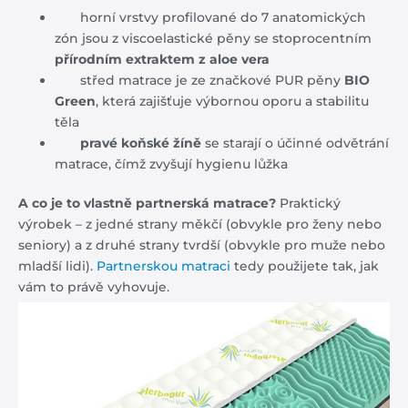
horní vrstvy profilované do 7 anatomických
zón jsou z viscoelastické pěny se stoprocentním
přírodním extraktem z aloe vera
střed matrace je ze značkové PUR pěny
BIO
Green
, která zajišťuje výbornou oporu a stabilitu
těla
pravé koňské žíně
se starají o účinné odvětrání
matrace, čímž zvyšují hygienu lůžka
A co je to vlastně partnerská matrace?
Praktický
výrobek – z jedné strany měkčí (obvykle pro ženy nebo
seniory) a z druhé strany tvrdší (obvykle pro muže nebo
mladší lidi).
Partnerskou matraci
tedy použijete tak, jak
vám to právě vyhovuje.