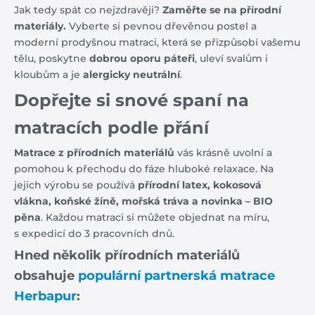
Jak tedy spát co nejzdravěji?
Zaměřte se na přírodní
materiály.
Vyberte si pevnou dřevěnou postel a
moderní prodyšnou matraci, která se přizpůsobí vašemu
tělu, poskytne
dobrou oporu páteři
, uleví svalům i
kloubům a je
alergicky neutrální
.
Dopřejte si snové spaní na
matracích podle přání
Matrace z přírodních materiálů
vás krásně uvolní a
pomohou k přechodu do fáze hluboké relaxace. Na
jejich výrobu se používá
přírodní latex, kokosová
vlákna, koňské žíně, mořská tráva a novinka – BIO
pěna
. Každou matraci si můžete objednat na míru,
s expedicí do 3 pracovních dnů.
Hned několik přírodních materiálů
obsahuje
populární partnerská matrace
Herbapur
: