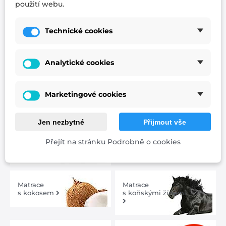
použití webu.
Eukalyptus vyrazil do boje za lepší spánek a boje
proti bakteriím
Návod, jak vybrat matraci
Technické cookies
Analytické cookies
Nejžádanější kategorie matrací
Marketingové cookies
Matrace
Zdravotní
1+1 zdarma
matrace
Jen nezbytné
Přijmout vše
Matrace
Pružinové
Přejít na stránku Podrobně o cookies
s paměťovou pěnou
matrace
Matrace
Matrace
s kokosem
s koňskými žíněmi