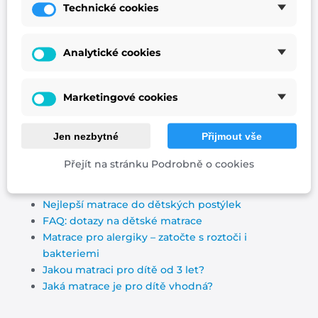
Technické cookies
Analytické cookies
Marketingové cookies
Uložte své děťátko do postýlky s moderní přírodní
matrací
a uvidíte, jak vám bude krásně prospívat.
Jen nezbytné
Přijmout vše
Matrace do dětské postýlky 120x60 Baby Natural
Přejít na stránku Podrobně o cookies
Další tipy na dětské matrace
do postýlky:
Nejlepší matrace do dětských postýlek
FAQ: dotazy na dětské matrace
Matrace pro alergiky – zatočte s roztoči i
bakteriemi
Jakou matraci pro dítě od 3 let?
Jaká matrace je pro dítě vhodná?