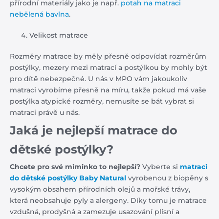
přírodní materiály jako je např.
potah na matraci
nebělená bavlna
.
Velikost matrace
Rozměry matrace by měly přesně odpovídat rozměrům
postýlky, mezery mezi matrací a postýlkou by mohly být
pro dítě nebezpečné. U nás v MPO vám jakoukoliv
matraci vyrobíme přesně na míru, takže pokud má vaše
postýlka atypické rozměry, nemusíte se bát vybrat si
matraci právě u nás.
Jaká je nejlepší matrace do
dětské postýlky?
Chcete pro své miminko to nejlepší?
Vyberte si
matraci
do dětské postýlky Baby Natural
vyrobenou z biopěny s
vysokým obsahem přírodních olejů a mořské trávy,
která neobsahuje pyly a alergeny. Díky tomu je matrace
vzdušná, prodyšná a zamezuje usazování plísní a