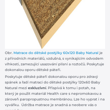
Obr.
Matrace do dětské postýlky 60x120 Baby Natural
je
z přírodních materiálů, vzdušná, s vynikajícím odvodem
vlhkosti, zamezující usazování plísní a roztočů. Poskytuje
dokonalou oporu dětské páteři.
P
oskytuje
dětské páteři dokonalou oporu pro zdravý
spánek a řadí matraci do dětské postýlky 120x60 Baby
Natural mezi
exkluzivní
. Přispívá k tomu i potah, na
který je použit materiál Health care s nepromokavou a
zároveň paropropustnou membránou. Lze ho vyprat i na
vyvářku. Údržba matrace je snadná a neobere vás o