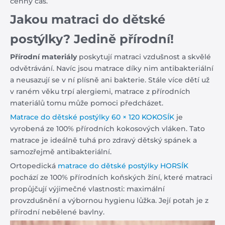
cenný čas.
Jakou matraci do dětské
postýlky? Jedině přírodní!
Přírodní materiály
poskytují matraci vzdušnost a skvělé
odvětrávání. Navíc jsou matrace díky nim antibakteriální
a neusazují se v ní plísně ani bakterie. Stále více dětí už
v raném věku trpí alergiemi, matrace z přírodních
materiálů tomu může pomoci předcházet.
Matrace do dětské postýlky 60 × 120 KOKOSÍK
je
vyrobená ze 100% přírodních kokosových vláken. Tato
matrace je ideálně tuhá pro zdravý dětský spánek a
samozřejmě antibakteriální.
Ortopedická
matrace do dětské postýlky HORSÍK
pochází ze 100% přírodních koňských žíní, které matraci
propůjčují výjimečné vlastnosti: maximální
provzdušnění a výbornou hygienu lůžka. Její potah je z
přírodní nebělené bavlny.